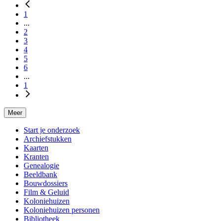
1
...
2
3
4
5
6
...
1
Meer
Start je onderzoek
Archiefstukken
Kaarten
Kranten
Genealogie
Beeldbank
Bouwdossiers
Film & Geluid
Koloniehuizen
Koloniehuizen personen
Bibliotheek