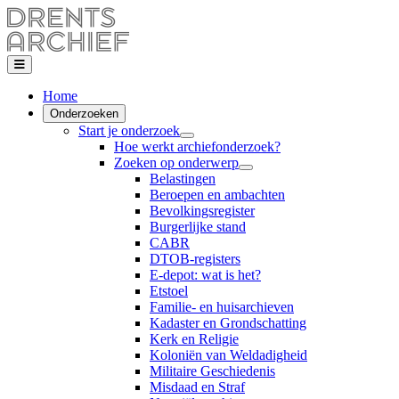
Home
Onderzoeken
Start je onderzoek
Hoe werkt archiefonderzoek?
Zoeken op onderwerp
Belastingen
Beroepen en ambachten
Bevolkingsregister
Burgerlijke stand
CABR
DTOB-registers
E-depot: wat is het?
Etstoel
Familie- en huisarchieven
Kadaster en Grondschatting
Kerk en Religie
Koloniën van Weldadigheid
Militaire Geschiedenis
Misdaad en Straf