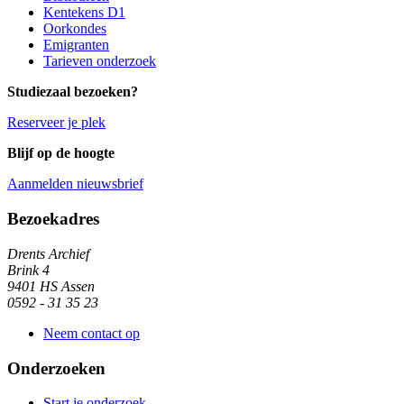
Kentekens D1
Oorkondes
Emigranten
Tarieven onderzoek
Studiezaal bezoeken?
Reserveer je plek
Blijf op de hoogte
Aanmelden nieuwsbrief
Algemene informatie
Bezoekadres
Drents Archief
Brink 4
9401 HS Assen
0592 - 31 35 23
Neem contact op
Onderzoeken
Start je onderzoek