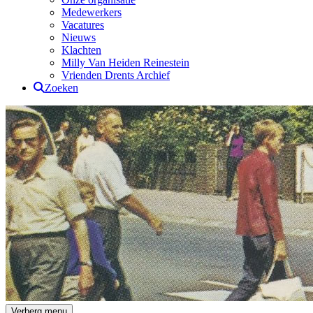
Medewerkers
Vacatures
Nieuws
Klachten
Milly Van Heiden Reinestein
Vrienden Drents Archief
Zoeken
Drents Archief
Verberg menu