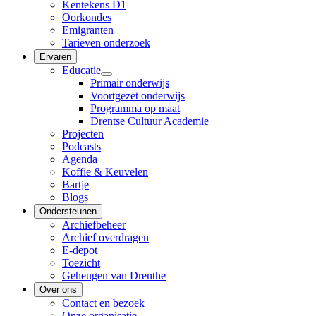
Kentekens D1
Oorkondes
Emigranten
Tarieven onderzoek
Ervaren
Educatie
Primair onderwijs
Voortgezet onderwijs
Programma op maat
Drentse Cultuur Academie
Projecten
Podcasts
Agenda
Koffie & Keuvelen
Bartje
Blogs
Ondersteunen
Archiefbeheer
Archief overdragen
E-depot
Toezicht
Geheugen van Drenthe
Over ons
Contact en bezoek
Onze organisatie