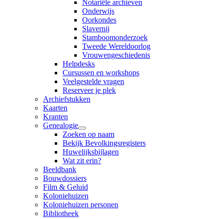
Notariële archieven
Onderwijs
Oorkondes
Slavernij
Stamboomonderzoek
Tweede Wereldoorlog
Vrouwengeschiedenis
Helpdesks
Cursussen en workshops
Veelgestelde vragen
Reserveer je plek
Archiefstukken
Kaarten
Kranten
Genealogie
Zoeken op naam
Bekijk Bevolkingsregisters
Huwelijksbijlagen
Wat zit erin?
Beeldbank
Bouwdossiers
Film & Geluid
Koloniehuizen
Koloniehuizen personen
Bibliotheek