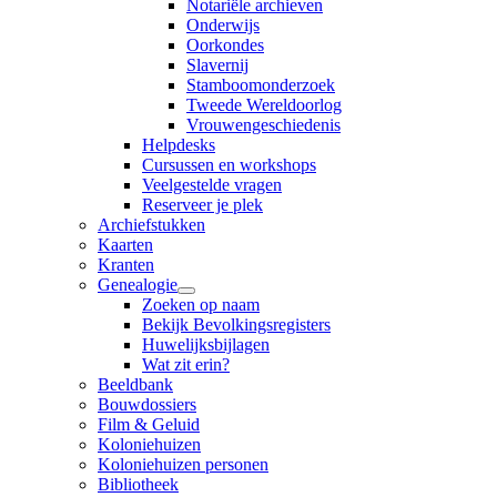
Notariële archieven
Onderwijs
Oorkondes
Slavernij
Stamboomonderzoek
Tweede Wereldoorlog
Vrouwengeschiedenis
Helpdesks
Cursussen en workshops
Veelgestelde vragen
Reserveer je plek
Archiefstukken
Kaarten
Kranten
Genealogie
Zoeken op naam
Bekijk Bevolkingsregisters
Huwelijksbijlagen
Wat zit erin?
Beeldbank
Bouwdossiers
Film & Geluid
Koloniehuizen
Koloniehuizen personen
Bibliotheek