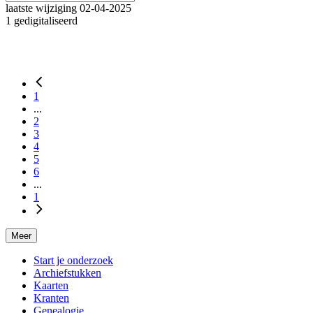
laatste wijziging 02-04-2025
1 gedigitaliseerd
1
...
2
3
4
5
6
...
1
Meer
Start je onderzoek
Archiefstukken
Kaarten
Kranten
Genealogie