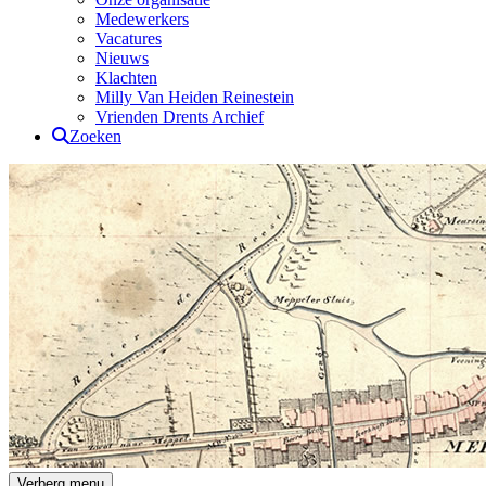
Medewerkers
Vacatures
Nieuws
Klachten
Milly Van Heiden Reinestein
Vrienden Drents Archief
Zoeken
Drents Archief
Verberg menu