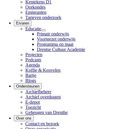
Kentekens D1
Oorkondes
Emigranten
Tarieven onderzoek
Ervaren
Educatie
Primair onderwijs
Voortgezet onderwijs
Programma op maat
Drentse Cultuur Academie
Projecten
Podcasts
Agenda
Koffie & Keuvelen
Bartje
Blogs
Ondersteunen
Archiefbeheer
Archief overdragen
E-depot
Toezicht
Geheugen van Drenthe
Over ons
Contact en bezoek
Onze organisatie