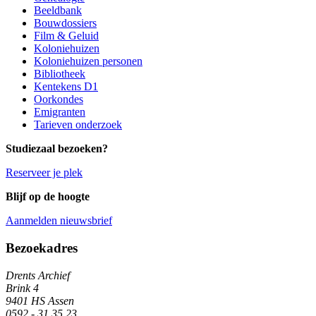
Beeldbank
Bouwdossiers
Film & Geluid
Koloniehuizen
Koloniehuizen personen
Bibliotheek
Kentekens D1
Oorkondes
Emigranten
Tarieven onderzoek
Studiezaal bezoeken?
Reserveer je plek
Blijf op de hoogte
Aanmelden nieuwsbrief
Algemene informatie
Bezoekadres
Drents Archief
Brink 4
9401 HS Assen
0592 - 31 35 23