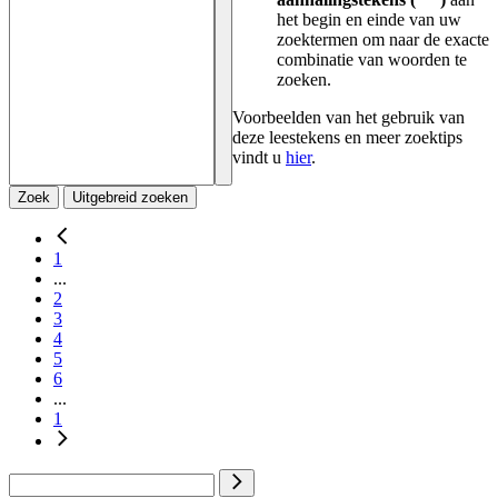
het begin en einde van uw
zoektermen om naar de exacte
combinatie van woorden te
zoeken.
Voorbeelden van het gebruik van
deze leestekens en meer zoektips
vindt u
hier
.
Zoek
Uitgebreid zoeken
1
...
2
3
4
5
6
...
1