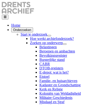
Home
Onderzoeken
Start je onderzoek
Hoe werkt archiefonderzoek?
Zoeken op onderwerp
Belastingen
Beroepen en ambachten
Bevolkingsregister
Burgerlijke stand
CABR
DTOB-registers
E-depot: wat is het?
Etstoel
Familie- en huisarchieven
Kadaster en Grondschatting
Kerk en Religie
Koloniën van Weldadigheid
Militaire Geschiedenis
Misdaad en Straf