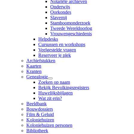
Notariële archieven
Onderwijs
Oorkondes
Slavernij
Stamboomonderzoek
Tweede Wereldoorlog
Vrouwengeschiedenis
Helpdesks
Cursussen en workshops
Veelgestelde vragen
Reserveer je plek
Archiefstukken
Kaarten
Kranten
Genealogie
Zoeken op naam
Bekijk Bevolkingsregisters
Huwelijksbijlagen
Wat zit erin?
Beeldbank
Bouwdossiers
Film & Geluid
Koloniehuizen
Koloniehuizen personen
Bibliotheek