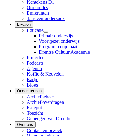
Kentekens D1
Oorkondes
Emigranten
Tarieven onderzoek
Ervaren
Educatie
Primair onderwijs
Voortgezet onderwijs
Programma op maat
Drentse Cultuur Academie
Projecten
Podcasts
Agenda
Koffie & Keuvelen
Bartje
Blogs
Ondersteunen
Archiefbeheer
Archief overdragen
E-depot
Toezicht
Geheugen van Drenthe
Over ons
Contact en bezoek
Onze organisatie