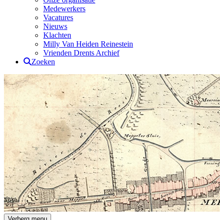
Medewerkers
Vacatures
Nieuws
Klachten
Milly Van Heiden Reinestein
Vrienden Drents Archief
Zoeken
Drents Archief
Verberg menu