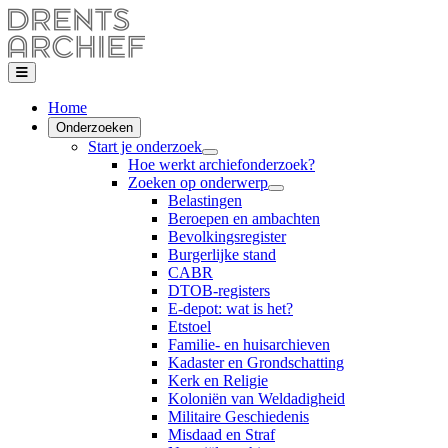
Home
Onderzoeken
Start je onderzoek
Hoe werkt archiefonderzoek?
Zoeken op onderwerp
Belastingen
Beroepen en ambachten
Bevolkingsregister
Burgerlijke stand
CABR
DTOB-registers
E-depot: wat is het?
Etstoel
Familie- en huisarchieven
Kadaster en Grondschatting
Kerk en Religie
Koloniën van Weldadigheid
Militaire Geschiedenis
Misdaad en Straf