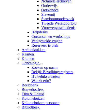
Notariële archieven
Onderwijs
Oorkondes
Slavernij
Stamboomonderzoek
Tweede Wereldoorlog
Vrouwengeschiedenis
Helpdesks
Cursussen en workshops
Veelgestelde vragen
Reserveer je plek
Archiefstukken
Kaarten
Kranten
Genealogie
Zoeken op naam
Bekijk Bevolkingsregisters
Huwelijksbijlagen
Wat zit erin?
Beeldbank
Bouwdossiers
Film & Geluid
Koloniehuizen
Koloniehuizen personen
Bibliotheek