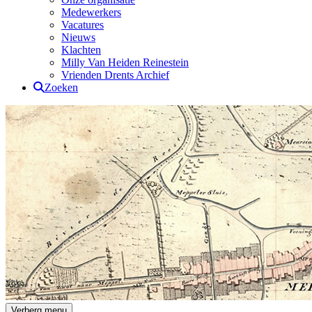
Medewerkers
Vacatures
Nieuws
Klachten
Milly Van Heiden Reinestein
Vrienden Drents Archief
Zoeken
Drents Archief
Verberg menu