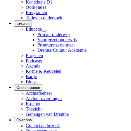
Kentekens D1
Oorkondes
Emigranten
Tarieven onderzoek
Ervaren
Educatie
Primair onderwijs
Voortgezet onderwijs
Programma op maat
Drentse Cultuur Academie
Projecten
Podcasts
Agenda
Koffie & Keuvelen
Bartje
Blogs
Ondersteunen
Archiefbeheer
Archief overdragen
E-depot
Toezicht
Geheugen van Drenthe
Over ons
Contact en bezoek
Onze organisatie