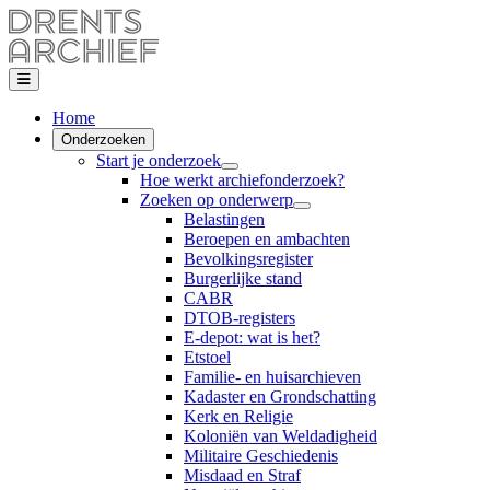
Home
Onderzoeken
Start je onderzoek
Hoe werkt archiefonderzoek?
Zoeken op onderwerp
Belastingen
Beroepen en ambachten
Bevolkingsregister
Burgerlijke stand
CABR
DTOB-registers
E-depot: wat is het?
Etstoel
Familie- en huisarchieven
Kadaster en Grondschatting
Kerk en Religie
Koloniën van Weldadigheid
Militaire Geschiedenis
Misdaad en Straf