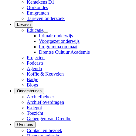
Kentekens D1
Oorkondes
Emigranten
Tarieven onderzoek
Ervaren
Educatie
Primair onderwijs
Voortgezet onderwijs
Programma op maat
Drentse Cultuur Academie
Projecten
Podcasts
Agenda
Koffie & Keuvelen
Bartje
Blogs
Ondersteunen
Archiefbeheer
Archief overdragen
E-depot
Toezicht
Geheugen van Drenthe
Over ons
Contact en bezoek
Onze organisatie