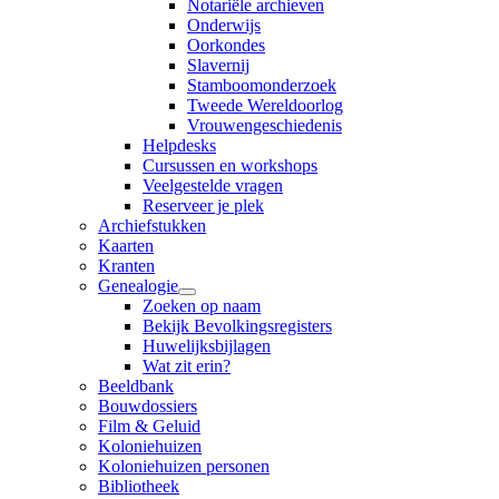
Notariële archieven
Onderwijs
Oorkondes
Slavernij
Stamboomonderzoek
Tweede Wereldoorlog
Vrouwengeschiedenis
Helpdesks
Cursussen en workshops
Veelgestelde vragen
Reserveer je plek
Archiefstukken
Kaarten
Kranten
Genealogie
Zoeken op naam
Bekijk Bevolkingsregisters
Huwelijksbijlagen
Wat zit erin?
Beeldbank
Bouwdossiers
Film & Geluid
Koloniehuizen
Koloniehuizen personen
Bibliotheek