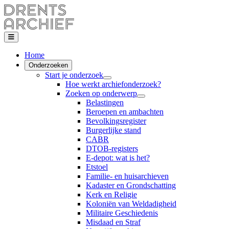
Home
Onderzoeken
Start je onderzoek
Hoe werkt archiefonderzoek?
Zoeken op onderwerp
Belastingen
Beroepen en ambachten
Bevolkingsregister
Burgerlijke stand
CABR
DTOB-registers
E-depot: wat is het?
Etstoel
Familie- en huisarchieven
Kadaster en Grondschatting
Kerk en Religie
Koloniën van Weldadigheid
Militaire Geschiedenis
Misdaad en Straf