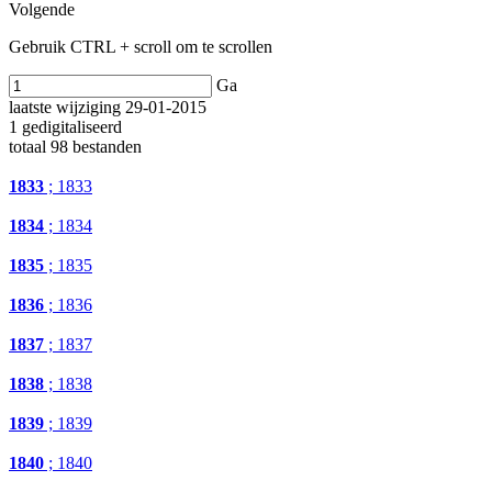
Volgende
Gebruik CTRL + scroll om te scrollen
Ga
laatste wijziging 29-01-2015
1 gedigitaliseerd
totaal 98 bestanden
1833
; 1833
1834
; 1834
1835
; 1835
1836
; 1836
1837
; 1837
1838
; 1838
1839
; 1839
1840
; 1840