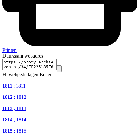
Printen
Duurzaam webadres
Huwelijksbijlagen Beilen
1811
; 1811
1812
; 1812
1813
; 1813
1814
; 1814
1815
; 1815