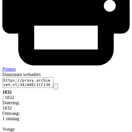
Printen
Duurzaam webadres
1832
; 1832
Datering
:
1832
Omvang
:
1 omslag
Vorige