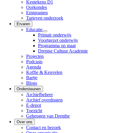
Kentekens D1
Oorkondes
Emigranten
Tarieven onderzoek
Ervaren
Educatie
Primair onderwijs
Voortgezet onderwijs
Programma op maat
Drentse Cultuur Academie
Projecten
Podcasts
Agenda
Koffie & Keuvelen
Bartje
Blogs
Ondersteunen
Archiefbeheer
Archief overdragen
E-depot
Toezicht
Geheugen van Drenthe
Over ons
Contact en bezoek
Onze organisatie