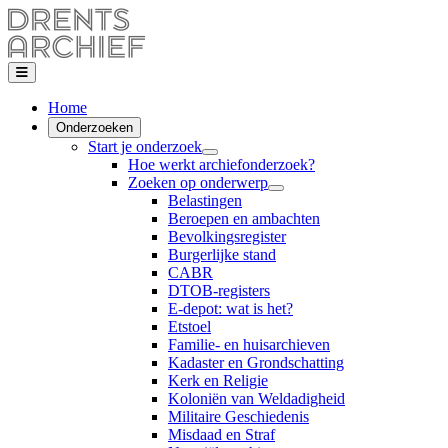
Home
Onderzoeken
Start je onderzoek
Hoe werkt archiefonderzoek?
Zoeken op onderwerp
Belastingen
Beroepen en ambachten
Bevolkingsregister
Burgerlijke stand
CABR
DTOB-registers
E-depot: wat is het?
Etstoel
Familie- en huisarchieven
Kadaster en Grondschatting
Kerk en Religie
Koloniën van Weldadigheid
Militaire Geschiedenis
Misdaad en Straf