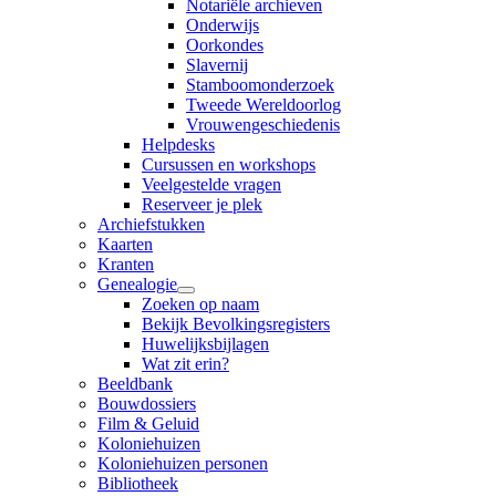
Notariële archieven
Onderwijs
Oorkondes
Slavernij
Stamboomonderzoek
Tweede Wereldoorlog
Vrouwengeschiedenis
Helpdesks
Cursussen en workshops
Veelgestelde vragen
Reserveer je plek
Archiefstukken
Kaarten
Kranten
Genealogie
Zoeken op naam
Bekijk Bevolkingsregisters
Huwelijksbijlagen
Wat zit erin?
Beeldbank
Bouwdossiers
Film & Geluid
Koloniehuizen
Koloniehuizen personen
Bibliotheek