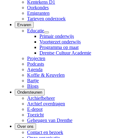
Kentekens D1
Oorkondes
Emigranten
Tarieven onderzoek
Ervaren
Educatie
Primair onderwijs
Voortgezet onderwijs
Programma op maat
Drentse Cultuur Academie
Projecten
Podcasts
Agenda
Koffie & Keuvelen
Bartje
Blogs
Ondersteunen
Archiefbeheer
Archief overdragen
E-depot
Toezicht
Geheugen van Drenthe
Over ons
Contact en bezoek
Onze organisatie