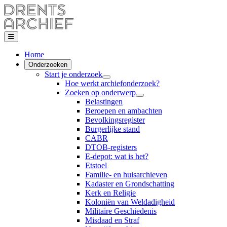
Home
Onderzoeken
Start je onderzoek
Hoe werkt archiefonderzoek?
Zoeken op onderwerp
Belastingen
Beroepen en ambachten
Bevolkingsregister
Burgerlijke stand
CABR
DTOB-registers
E-depot: wat is het?
Etstoel
Familie- en huisarchieven
Kadaster en Grondschatting
Kerk en Religie
Koloniën van Weldadigheid
Militaire Geschiedenis
Misdaad en Straf