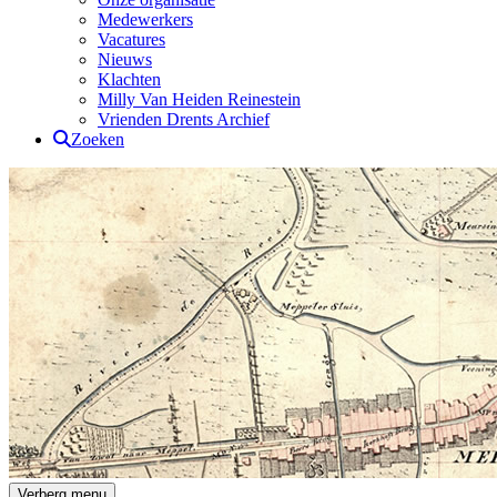
Medewerkers
Vacatures
Nieuws
Klachten
Milly Van Heiden Reinestein
Vrienden Drents Archief
Zoeken
Drents Archief
Verberg menu