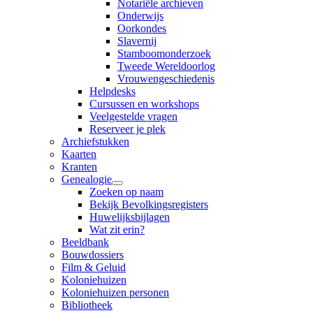
Notariële archieven
Onderwijs
Oorkondes
Slavernij
Stamboomonderzoek
Tweede Wereldoorlog
Vrouwengeschiedenis
Helpdesks
Cursussen en workshops
Veelgestelde vragen
Reserveer je plek
Archiefstukken
Kaarten
Kranten
Genealogie
Zoeken op naam
Bekijk Bevolkingsregisters
Huwelijksbijlagen
Wat zit erin?
Beeldbank
Bouwdossiers
Film & Geluid
Koloniehuizen
Koloniehuizen personen
Bibliotheek