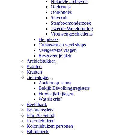
Notariële archieven
Onderwijs
Oorkondes
Slavernij
Stamboomonderzoek
Tweede Wereldoorlog
Vrouwengeschiedenis
Helpdesks
Cursussen en workshops
Veelgestelde vragen
Reserveer je plek
Archiefstukken
Kaarten
Kranten
Genealogie
Zoeken op naam
Bekijk Bevolkingsregisters
Huwelijksbijlagen
Wat zit erin?
Beeldbank
Bouwdossiers
Film & Geluid
Koloniehuizen
Koloniehuizen personen
Bibliotheek