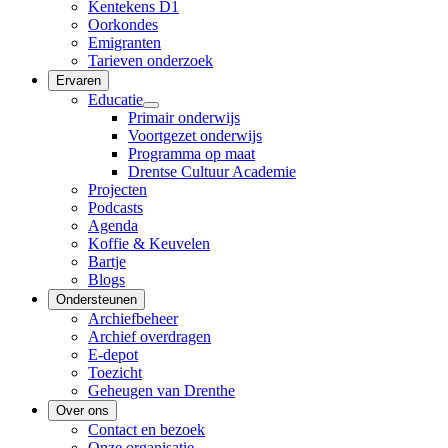
Kentekens D1
Oorkondes
Emigranten
Tarieven onderzoek
Ervaren
Educatie
Primair onderwijs
Voortgezet onderwijs
Programma op maat
Drentse Cultuur Academie
Projecten
Podcasts
Agenda
Koffie & Keuvelen
Bartje
Blogs
Ondersteunen
Archiefbeheer
Archief overdragen
E-depot
Toezicht
Geheugen van Drenthe
Over ons
Contact en bezoek
Onze organisatie