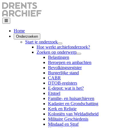
Home
Onderzoeken
Start je onderzoek
Hoe werkt archiefonderzoek?
Zoeken op onderwerp
Belastingen
Beroepen en ambachten
Bevolkingsregister
Burgerlijke stand
CABR
DTOB-registers
E-depot: wat is het?
Etstoel
Familie- en huisarchieven
Kadaster en Grondschatting
Kerk en Religie
Koloniën van Weldadigheid
Militaire Geschiedenis
Misdaad en Straf