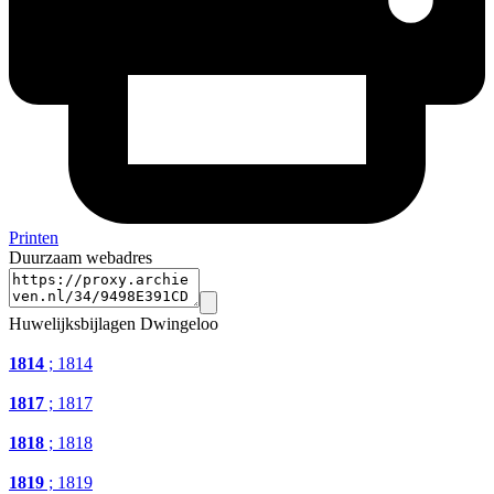
Printen
Duurzaam webadres
Huwelijksbijlagen Dwingeloo
1814
; 1814
1817
; 1817
1818
; 1818
1819
; 1819