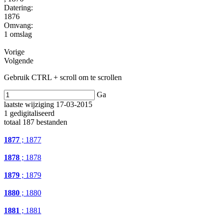
Datering
:
1876
Omvang
:
1 omslag
Vorige
Volgende
Gebruik CTRL + scroll om te scrollen
Ga
laatste wijziging 17-03-2015
1 gedigitaliseerd
totaal 187 bestanden
1877
; 1877
1878
; 1878
1879
; 1879
1880
; 1880
1881
; 1881