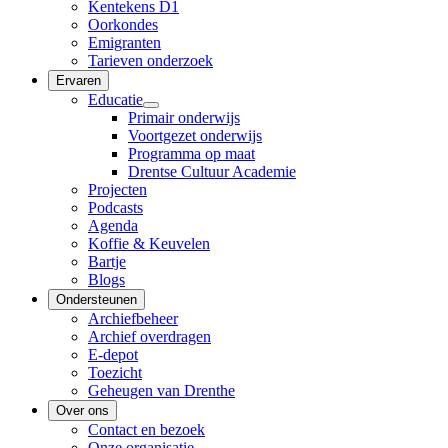
Kentekens D1
Oorkondes
Emigranten
Tarieven onderzoek
Ervaren
Educatie
Primair onderwijs
Voortgezet onderwijs
Programma op maat
Drentse Cultuur Academie
Projecten
Podcasts
Agenda
Koffie & Keuvelen
Bartje
Blogs
Ondersteunen
Archiefbeheer
Archief overdragen
E-depot
Toezicht
Geheugen van Drenthe
Over ons
Contact en bezoek
Onze organisatie