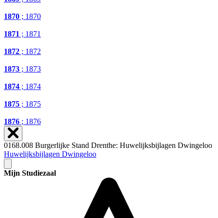
1870
; 1870
1871
; 1871
1872
; 1872
1873
; 1873
1874
; 1874
1875
; 1875
1876
; 1876
0168.008 Burgerlijke Stand Drenthe: Huwelijksbijlagen Dwingeloo
Huwelijksbijlagen Dwingeloo
Mijn Studiezaal