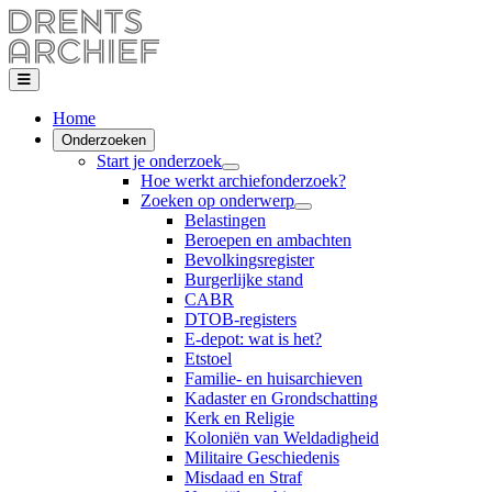
Home
Onderzoeken
Start je onderzoek
Hoe werkt archiefonderzoek?
Zoeken op onderwerp
Belastingen
Beroepen en ambachten
Bevolkingsregister
Burgerlijke stand
CABR
DTOB-registers
E-depot: wat is het?
Etstoel
Familie- en huisarchieven
Kadaster en Grondschatting
Kerk en Religie
Koloniën van Weldadigheid
Militaire Geschiedenis
Misdaad en Straf