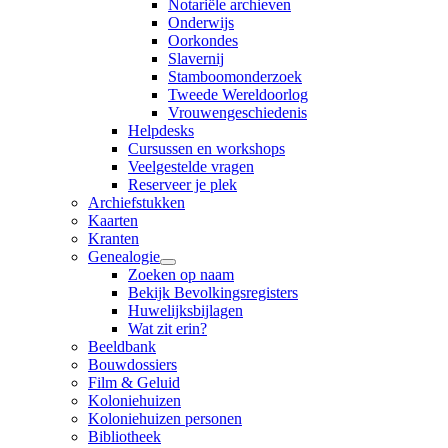
Notariële archieven
Onderwijs
Oorkondes
Slavernij
Stamboomonderzoek
Tweede Wereldoorlog
Vrouwengeschiedenis
Helpdesks
Cursussen en workshops
Veelgestelde vragen
Reserveer je plek
Archiefstukken
Kaarten
Kranten
Genealogie
Zoeken op naam
Bekijk Bevolkingsregisters
Huwelijksbijlagen
Wat zit erin?
Beeldbank
Bouwdossiers
Film & Geluid
Koloniehuizen
Koloniehuizen personen
Bibliotheek