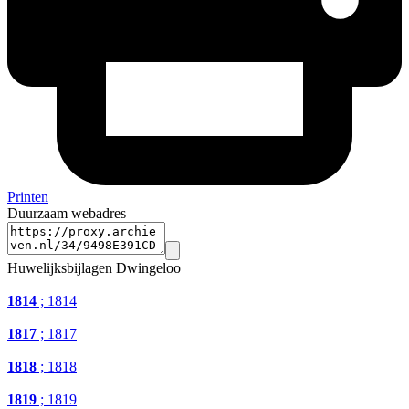
Printen
Duurzaam webadres
Huwelijksbijlagen Dwingeloo
1814
; 1814
1817
; 1817
1818
; 1818
1819
; 1819