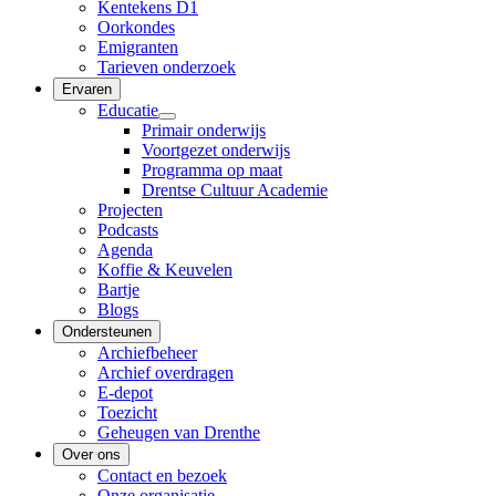
Kentekens D1
Oorkondes
Emigranten
Tarieven onderzoek
Ervaren
Educatie
Primair onderwijs
Voortgezet onderwijs
Programma op maat
Drentse Cultuur Academie
Projecten
Podcasts
Agenda
Koffie & Keuvelen
Bartje
Blogs
Ondersteunen
Archiefbeheer
Archief overdragen
E-depot
Toezicht
Geheugen van Drenthe
Over ons
Contact en bezoek
Onze organisatie