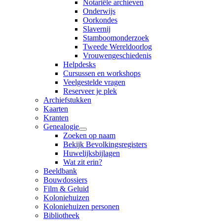
Notariële archieven
Onderwijs
Oorkondes
Slavernij
Stamboomonderzoek
Tweede Wereldoorlog
Vrouwengeschiedenis
Helpdesks
Cursussen en workshops
Veelgestelde vragen
Reserveer je plek
Archiefstukken
Kaarten
Kranten
Genealogie
Zoeken op naam
Bekijk Bevolkingsregisters
Huwelijksbijlagen
Wat zit erin?
Beeldbank
Bouwdossiers
Film & Geluid
Koloniehuizen
Koloniehuizen personen
Bibliotheek