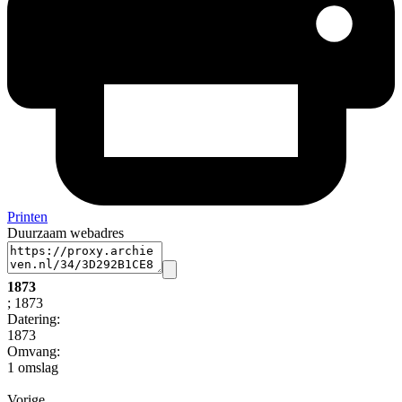
Printen
Duurzaam webadres
1873
; 1873
Datering
:
1873
Omvang
:
1 omslag
Vorige