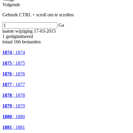
Volgende
Gebruik CTRL + scroll om te scrollen
Ga
laatste wijziging 17-03-2015
1 gedigitaliseerd
totaal 166 bestanden
1874
; 1874
1875
; 1875
1876
; 1876
1877
; 1877
1878
; 1878
1879
; 1879
1880
; 1880
1881
; 1881