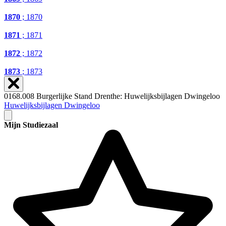
1870
; 1870
1871
; 1871
1872
; 1872
1873
; 1873
0168.008 Burgerlijke Stand Drenthe: Huwelijksbijlagen Dwingeloo
Huwelijksbijlagen Dwingeloo
Mijn Studiezaal