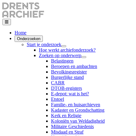
Home
Onderzoeken
Start je onderzoek
Hoe werkt archiefonderzoek?
Zoeken op onderwerp
Belastingen
Beroepen en ambachten
Bevolkingsregister
Burgerlijke stand
CABR
DTOB-registers
E-depot: wat is het?
Etstoel
Familie- en huisarchieven
Kadaster en Grondschatting
Kerk en Religie
Koloniën van Weldadigheid
Militaire Geschiedenis
Misdaad en Straf