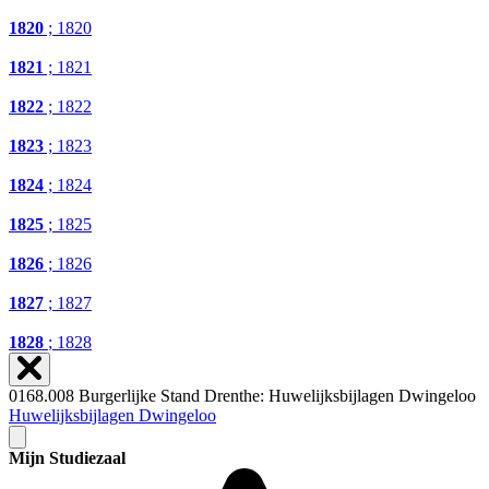
1820
; 1820
1821
; 1821
1822
; 1822
1823
; 1823
1824
; 1824
1825
; 1825
1826
; 1826
1827
; 1827
1828
; 1828
0168.008 Burgerlijke Stand Drenthe: Huwelijksbijlagen Dwingeloo
Huwelijksbijlagen Dwingeloo
Mijn Studiezaal