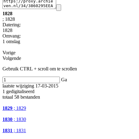
1828
; 1828
Datering
:
1828
Omvang
:
1 omslag
Vorige
Volgende
Gebruik CTRL + scroll om te scrollen
Ga
laatste wijziging 17-03-2015
1 gedigitaliseerd
totaal 58 bestanden
1829
; 1829
1830
; 1830
1831
; 1831