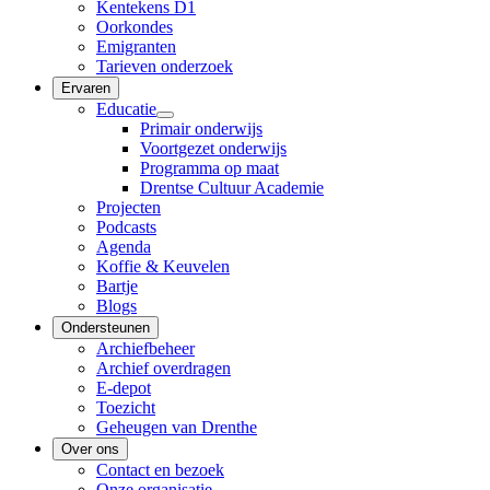
Kentekens D1
Oorkondes
Emigranten
Tarieven onderzoek
Ervaren
Educatie
Primair onderwijs
Voortgezet onderwijs
Programma op maat
Drentse Cultuur Academie
Projecten
Podcasts
Agenda
Koffie & Keuvelen
Bartje
Blogs
Ondersteunen
Archiefbeheer
Archief overdragen
E-depot
Toezicht
Geheugen van Drenthe
Over ons
Contact en bezoek
Onze organisatie