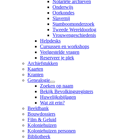
Notariële archieven
Onderwijs
Oorkondes
Slavernij
Stamboomonderzoek
Tweede Wereldoorlog
Vrouwengeschiedenis
Helpdesks
Cursussen en workshops
Veelgestelde vragen
Reserveer je plek
Archiefstukken
Kaarten
Kranten
Genealogie
Zoeken op naam
Bekijk Bevolkingsregisters
Huwelijksbijlagen
Wat zit erin?
Beeldbank
Bouwdossiers
Film & Geluid
Koloniehuizen
Koloniehuizen personen
Bibliotheek