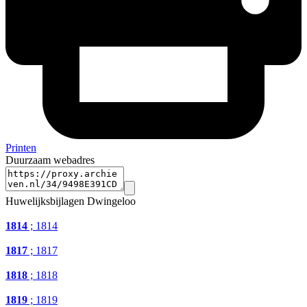
Printen
Duurzaam webadres
Huwelijksbijlagen Dwingeloo
1814
; 1814
1817
; 1817
1818
; 1818
1819
; 1819