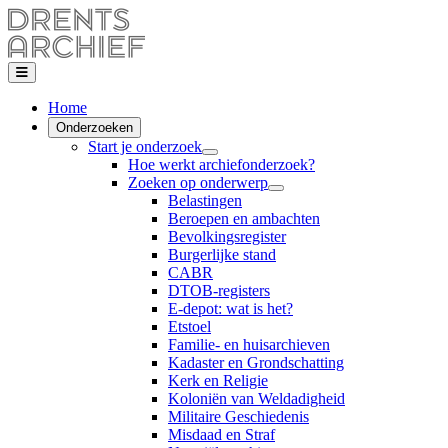
Home
Onderzoeken
Start je onderzoek
Hoe werkt archiefonderzoek?
Zoeken op onderwerp
Belastingen
Beroepen en ambachten
Bevolkingsregister
Burgerlijke stand
CABR
DTOB-registers
E-depot: wat is het?
Etstoel
Familie- en huisarchieven
Kadaster en Grondschatting
Kerk en Religie
Koloniën van Weldadigheid
Militaire Geschiedenis
Misdaad en Straf