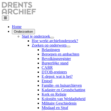
Home
Onderzoeken
Start je onderzoek
Hoe werkt archiefonderzoek?
Zoeken op onderwerp
Belastingen
Beroepen en ambachten
Bevolkingsregister
Burgerlijke stand
CABR
DTOB-registers
E-depot: wat is het?
Etstoel
Familie- en huisarchieven
Kadaster en Grondschatting
Kerk en Religie
Koloniën van Weldadigheid
Militaire Geschiedenis
Misdaad en Straf