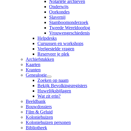
Notariële archieven
Onderwijs
Oorkondes
Slavernij
Stamboomonderzoek
Tweede Wereldoorlog
Vrouwengeschiedenis
Helpdesks
Cursussen en workshops
Veelgestelde vragen
Reserveer je plek
Archiefstukken
Kaarten
Kranten
Genealogie
Zoeken op naam
Bekijk Bevolkingsregisters
Huwelijksbijlagen
Wat zit erin?
Beeldbank
Bouwdossiers
Film & Geluid
Koloniehuizen
Koloniehuizen personen
Bibliotheek