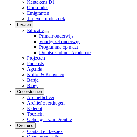
Kentekens D1
Oorkondes
Emigranten
Tarieven onderzoek
Ervaren
Educatie
Primair onderwijs
Voortgezet onderwijs
Programma op maat
Drentse Cultuur Academie
Projecten
Podcasts
Agenda
Koffie & Keuvelen
Bartje
Blogs
Ondersteunen
Archiefbeheer
Archief overdragen
E-depot
Toezicht
Geheugen van Drenthe
Over ons
Contact en bezoek
Onze organisatie