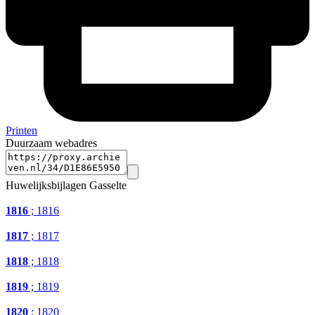
Printen
Duurzaam webadres
Huwelijksbijlagen Gasselte
1816
; 1816
1817
; 1817
1818
; 1818
1819
; 1819
1820
; 1820