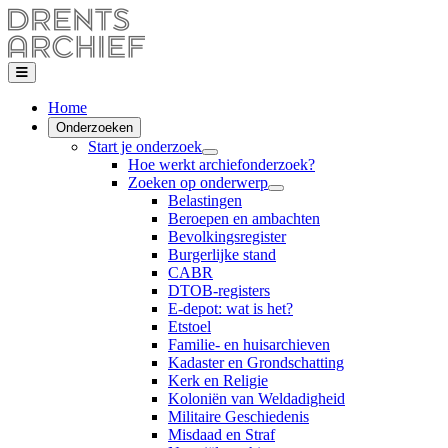
Home
Onderzoeken
Start je onderzoek
Hoe werkt archiefonderzoek?
Zoeken op onderwerp
Belastingen
Beroepen en ambachten
Bevolkingsregister
Burgerlijke stand
CABR
DTOB-registers
E-depot: wat is het?
Etstoel
Familie- en huisarchieven
Kadaster en Grondschatting
Kerk en Religie
Koloniën van Weldadigheid
Militaire Geschiedenis
Misdaad en Straf