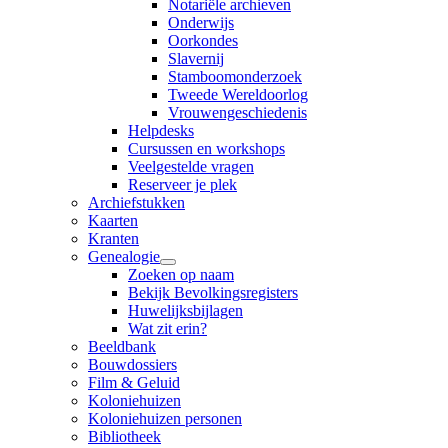
Notariële archieven
Onderwijs
Oorkondes
Slavernij
Stamboomonderzoek
Tweede Wereldoorlog
Vrouwengeschiedenis
Helpdesks
Cursussen en workshops
Veelgestelde vragen
Reserveer je plek
Archiefstukken
Kaarten
Kranten
Genealogie
Zoeken op naam
Bekijk Bevolkingsregisters
Huwelijksbijlagen
Wat zit erin?
Beeldbank
Bouwdossiers
Film & Geluid
Koloniehuizen
Koloniehuizen personen
Bibliotheek