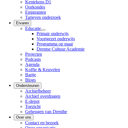
Kentekens D1
Oorkondes
Emigranten
Tarieven onderzoek
Ervaren
Educatie
Primair onderwijs
Voortgezet onderwijs
Programma op maat
Drentse Cultuur Academie
Projecten
Podcasts
Agenda
Koffie & Keuvelen
Bartje
Blogs
Ondersteunen
Archiefbeheer
Archief overdragen
E-depot
Toezicht
Geheugen van Drenthe
Over ons
Contact en bezoek
Onze organisatie