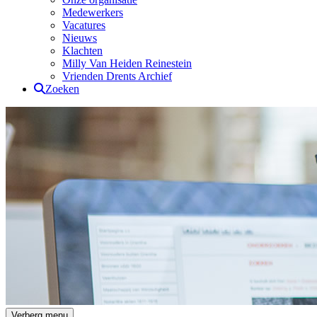
Medewerkers
Vacatures
Nieuws
Klachten
Milly Van Heiden Reinestein
Vrienden Drents Archief
Zoeken
Drents Archief
Verberg menu