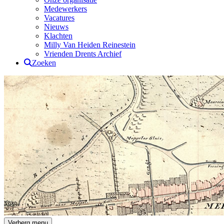
Medewerkers
Vacatures
Nieuws
Klachten
Milly Van Heiden Reinestein
Vrienden Drents Archief
Zoeken
Drents Archief
Verberg menu