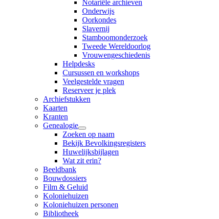
Notariële archieven
Onderwijs
Oorkondes
Slavernij
Stamboomonderzoek
Tweede Wereldoorlog
Vrouwengeschiedenis
Helpdesks
Cursussen en workshops
Veelgestelde vragen
Reserveer je plek
Archiefstukken
Kaarten
Kranten
Genealogie
Zoeken op naam
Bekijk Bevolkingsregisters
Huwelijksbijlagen
Wat zit erin?
Beeldbank
Bouwdossiers
Film & Geluid
Koloniehuizen
Koloniehuizen personen
Bibliotheek