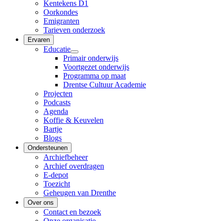
Kentekens D1
Oorkondes
Emigranten
Tarieven onderzoek
Ervaren
Educatie
Primair onderwijs
Voortgezet onderwijs
Programma op maat
Drentse Cultuur Academie
Projecten
Podcasts
Agenda
Koffie & Keuvelen
Bartje
Blogs
Ondersteunen
Archiefbeheer
Archief overdragen
E-depot
Toezicht
Geheugen van Drenthe
Over ons
Contact en bezoek
Onze organisatie