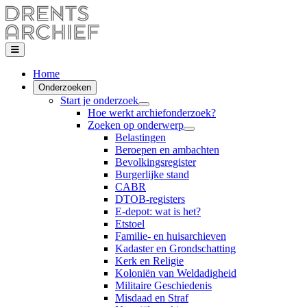
Home
Onderzoeken
Start je onderzoek
Hoe werkt archiefonderzoek?
Zoeken op onderwerp
Belastingen
Beroepen en ambachten
Bevolkingsregister
Burgerlijke stand
CABR
DTOB-registers
E-depot: wat is het?
Etstoel
Familie- en huisarchieven
Kadaster en Grondschatting
Kerk en Religie
Koloniën van Weldadigheid
Militaire Geschiedenis
Misdaad en Straf