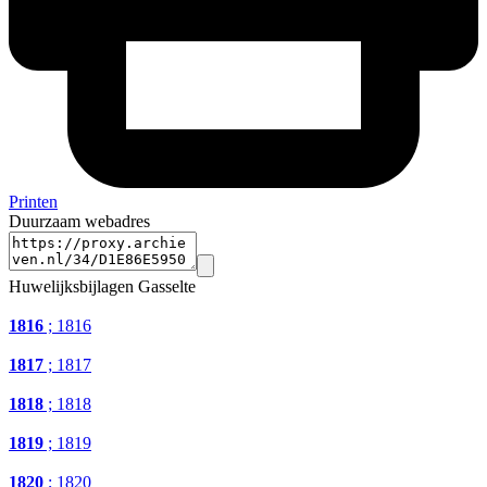
Printen
Duurzaam webadres
Huwelijksbijlagen Gasselte
1816
; 1816
1817
; 1817
1818
; 1818
1819
; 1819
1820
; 1820