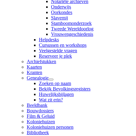
Notariële archieven
Onderwijs
Oorkondes
Slavernij
Stamboomonderzoek
Tweede Wereldoorlog
Vrouwengeschiedenis
Helpdesks
Cursussen en workshops
Veelgestelde vragen
Reserveer je plek
Archiefstukken
Kaarten
Kranten
Genealogie
Zoeken op naam
Bekijk Bevolkingsregisters
Huwelijksbijlagen
Wat zit erin?
Beeldbank
Bouwdossiers
Film & Geluid
Koloniehuizen
Koloniehuizen personen
Bibliotheek