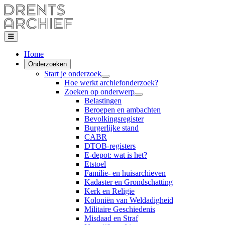
Home
Onderzoeken
Start je onderzoek
Hoe werkt archiefonderzoek?
Zoeken op onderwerp
Belastingen
Beroepen en ambachten
Bevolkingsregister
Burgerlijke stand
CABR
DTOB-registers
E-depot: wat is het?
Etstoel
Familie- en huisarchieven
Kadaster en Grondschatting
Kerk en Religie
Koloniën van Weldadigheid
Militaire Geschiedenis
Misdaad en Straf