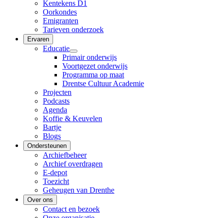
Kentekens D1
Oorkondes
Emigranten
Tarieven onderzoek
Ervaren
Educatie
Primair onderwijs
Voortgezet onderwijs
Programma op maat
Drentse Cultuur Academie
Projecten
Podcasts
Agenda
Koffie & Keuvelen
Bartje
Blogs
Ondersteunen
Archiefbeheer
Archief overdragen
E-depot
Toezicht
Geheugen van Drenthe
Over ons
Contact en bezoek
Onze organisatie