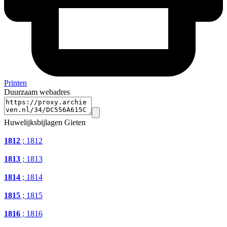
Printen
Duurzaam webadres
Huwelijksbijlagen Gieten
1812
; 1812
1813
; 1813
1814
; 1814
1815
; 1815
1816
; 1816