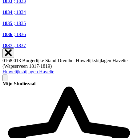
1833
; 1833
1834
; 1834
1835
; 1835
1836
; 1836
1837
; 1837
0168.013 Burgerlijke Stand Drenthe: Huwelijksbijlagen Havelte
(Wapserveen 1817-1819)
Huwelijksbijlagen Havelte
Mijn Studiezaal