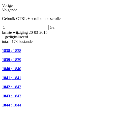
Vorige
Volgende
Gebruik CTRL + scroll om te scrollen
Ga
laatste wijziging 20-03-2015
1 gedigitaliseerd
totaal 173 bestanden
1838
; 1838
1839
; 1839
1840
; 1840
1841
; 1841
1842
; 1842
1843
; 1843
1844
; 1844