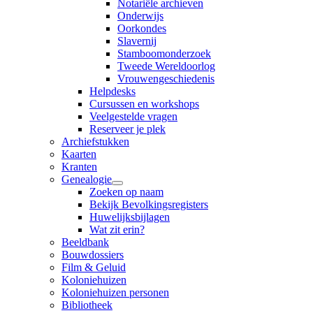
Notariële archieven
Onderwijs
Oorkondes
Slavernij
Stamboomonderzoek
Tweede Wereldoorlog
Vrouwengeschiedenis
Helpdesks
Cursussen en workshops
Veelgestelde vragen
Reserveer je plek
Archiefstukken
Kaarten
Kranten
Genealogie
Zoeken op naam
Bekijk Bevolkingsregisters
Huwelijksbijlagen
Wat zit erin?
Beeldbank
Bouwdossiers
Film & Geluid
Koloniehuizen
Koloniehuizen personen
Bibliotheek