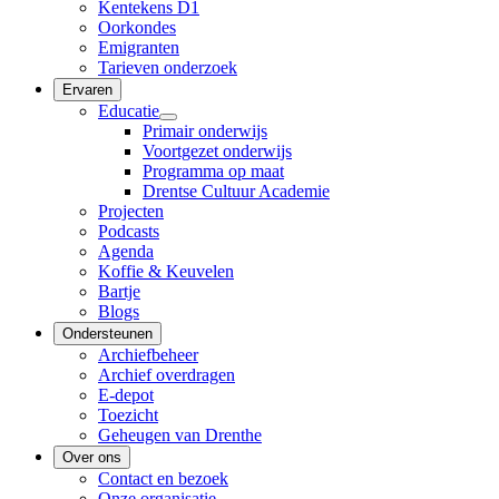
Kentekens D1
Oorkondes
Emigranten
Tarieven onderzoek
Ervaren
Educatie
Primair onderwijs
Voortgezet onderwijs
Programma op maat
Drentse Cultuur Academie
Projecten
Podcasts
Agenda
Koffie & Keuvelen
Bartje
Blogs
Ondersteunen
Archiefbeheer
Archief overdragen
E-depot
Toezicht
Geheugen van Drenthe
Over ons
Contact en bezoek
Onze organisatie