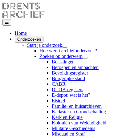
Home
Onderzoeken
Start je onderzoek
Hoe werkt archiefonderzoek?
Zoeken op onderwerp
Belastingen
Beroepen en ambachten
Bevolkingsregister
Burgerlijke stand
CABR
DTOB-registers
E-depot: wat is het?
Etstoel
Familie- en huisarchieven
Kadaster en Grondschatting
Kerk en Religie
Koloniën van Weldadigheid
Militaire Geschiedenis
Misdaad en Straf