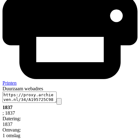
Printen
Duurzaam webadres
1837
; 1837
Datering
:
1837
Omvang
:
1 omslag