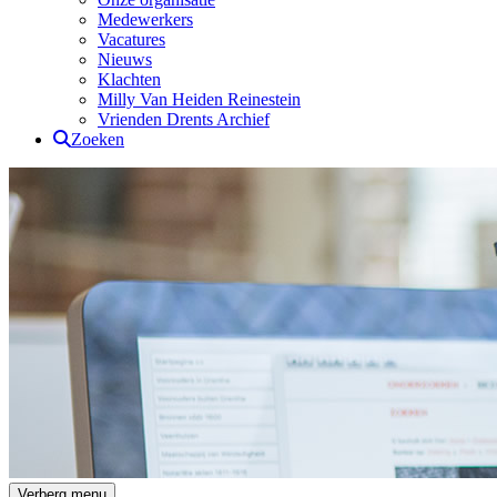
Medewerkers
Vacatures
Nieuws
Klachten
Milly Van Heiden Reinestein
Vrienden Drents Archief
Zoeken
Drents Archief
Verberg menu