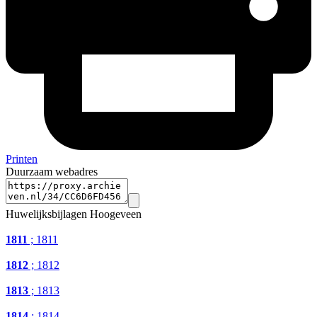
Printen
Duurzaam webadres
Huwelijksbijlagen Hoogeveen
1811
; 1811
1812
; 1812
1813
; 1813
1814
; 1814