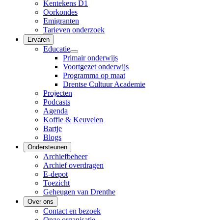
Kentekens D1
Oorkondes
Emigranten
Tarieven onderzoek
Ervaren
Educatie
Primair onderwijs
Voortgezet onderwijs
Programma op maat
Drentse Cultuur Academie
Projecten
Podcasts
Agenda
Koffie & Keuvelen
Bartje
Blogs
Ondersteunen
Archiefbeheer
Archief overdragen
E-depot
Toezicht
Geheugen van Drenthe
Over ons
Contact en bezoek
Onze organisatie