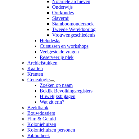
Notariële archieven
Onderwijs
Oorkondes
Slavernij
Stamboomonderzoek
Tweede Wereldoorlog
Vrouwengeschiedenis
Helpdesks
Cursussen en workshops
Veelgestelde vragen
Reserveer je plek
Archiefstukken
Kaarten
Kranten
Genealogie
Zoeken op naam
Bekijk Bevolkingsregisters
Huwelijksbijlagen
Wat zit erin?
Beeldbank
Bouwdossiers
Film & Geluid
Koloniehuizen
Koloniehuizen personen
Bibliotheek