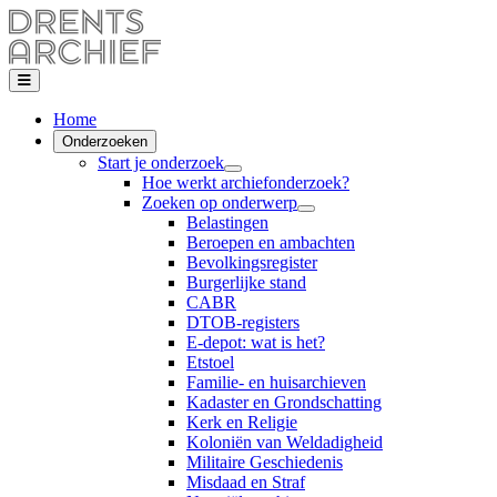
Home
Onderzoeken
Start je onderzoek
Hoe werkt archiefonderzoek?
Zoeken op onderwerp
Belastingen
Beroepen en ambachten
Bevolkingsregister
Burgerlijke stand
CABR
DTOB-registers
E-depot: wat is het?
Etstoel
Familie- en huisarchieven
Kadaster en Grondschatting
Kerk en Religie
Koloniën van Weldadigheid
Militaire Geschiedenis
Misdaad en Straf