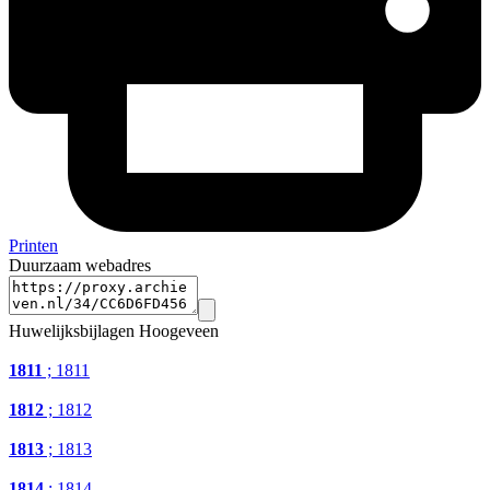
Printen
Duurzaam webadres
Huwelijksbijlagen Hoogeveen
1811
; 1811
1812
; 1812
1813
; 1813
1814
; 1814