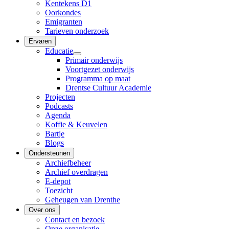
Kentekens D1
Oorkondes
Emigranten
Tarieven onderzoek
Ervaren
Educatie
Primair onderwijs
Voortgezet onderwijs
Programma op maat
Drentse Cultuur Academie
Projecten
Podcasts
Agenda
Koffie & Keuvelen
Bartje
Blogs
Ondersteunen
Archiefbeheer
Archief overdragen
E-depot
Toezicht
Geheugen van Drenthe
Over ons
Contact en bezoek
Onze organisatie