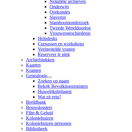
Notariële archieven
Onderwijs
Oorkondes
Slavernij
Stamboomonderzoek
Tweede Wereldoorlog
Vrouwengeschiedenis
Helpdesks
Cursussen en workshops
Veelgestelde vragen
Reserveer je plek
Archiefstukken
Kaarten
Kranten
Genealogie
Zoeken op naam
Bekijk Bevolkingsregisters
Huwelijksbijlagen
Wat zit erin?
Beeldbank
Bouwdossiers
Film & Geluid
Koloniehuizen
Koloniehuizen personen
Bibliotheek