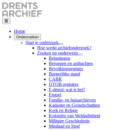
Home
Onderzoeken
Start je onderzoek
Hoe werkt archiefonderzoek?
Zoeken op onderwerp
Belastingen
Beroepen en ambachten
Bevolkingsregister
Burgerlijke stand
CABR
DTOB-registers
E-depot: wat is het?
Etstoel
Familie- en huisarchieven
Kadaster en Grondschatting
Kerk en Religie
Koloniën van Weldadigheid
Militaire Geschiedenis
Misdaad en Straf