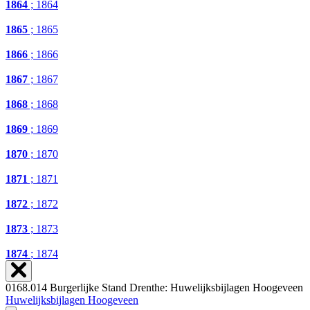
1864
; 1864
1865
; 1865
1866
; 1866
1867
; 1867
1868
; 1868
1869
; 1869
1870
; 1870
1871
; 1871
1872
; 1872
1873
; 1873
1874
; 1874
0168.014 Burgerlijke Stand Drenthe: Huwelijksbijlagen Hoogeveen
Huwelijksbijlagen Hoogeveen