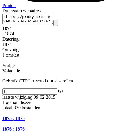
Printen
Duurzaam webadres
1874
; 1874
Datering
:
1874
Omvang
:
1 omslag
Vorige
Volgende
Gebruik CTRL + scroll om te scrollen
Ga
laatste wijziging 09-02-2015
1 gedigitaliseerd
totaal 870 bestanden
1875
; 1875
1876
; 1876