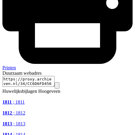
Printen
Duurzaam webadres
Huwelijksbijlagen Hoogeveen
1811
; 1811
1812
; 1812
1813
; 1813
1814
; 1814