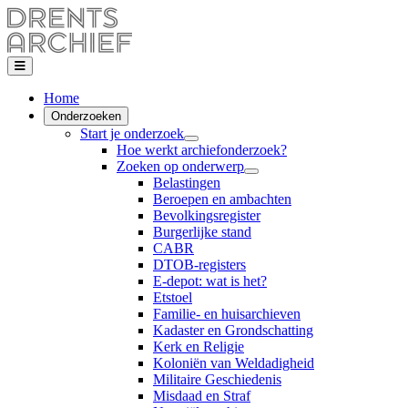
Home
Onderzoeken
Start je onderzoek
Hoe werkt archiefonderzoek?
Zoeken op onderwerp
Belastingen
Beroepen en ambachten
Bevolkingsregister
Burgerlijke stand
CABR
DTOB-registers
E-depot: wat is het?
Etstoel
Familie- en huisarchieven
Kadaster en Grondschatting
Kerk en Religie
Koloniën van Weldadigheid
Militaire Geschiedenis
Misdaad en Straf