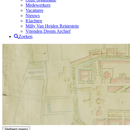
Medewerkers
Vacatures
Nieuws
Klachten
Milly Van Heiden Reinestein
Vrienden Drents Archief
Zoeken
Drents Archief
Verberg menu