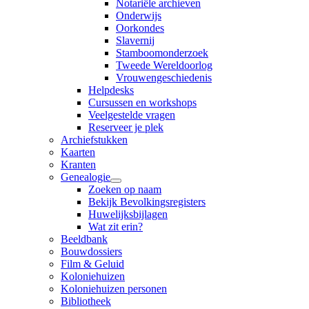
Notariële archieven
Onderwijs
Oorkondes
Slavernij
Stamboomonderzoek
Tweede Wereldoorlog
Vrouwengeschiedenis
Helpdesks
Cursussen en workshops
Veelgestelde vragen
Reserveer je plek
Archiefstukken
Kaarten
Kranten
Genealogie
Zoeken op naam
Bekijk Bevolkingsregisters
Huwelijksbijlagen
Wat zit erin?
Beeldbank
Bouwdossiers
Film & Geluid
Koloniehuizen
Koloniehuizen personen
Bibliotheek