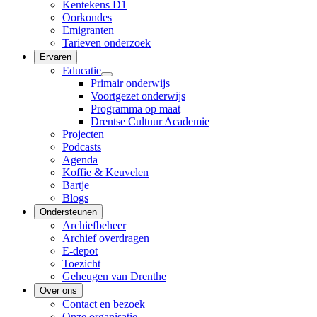
Kentekens D1
Oorkondes
Emigranten
Tarieven onderzoek
Ervaren
Educatie
Primair onderwijs
Voortgezet onderwijs
Programma op maat
Drentse Cultuur Academie
Projecten
Podcasts
Agenda
Koffie & Keuvelen
Bartje
Blogs
Ondersteunen
Archiefbeheer
Archief overdragen
E-depot
Toezicht
Geheugen van Drenthe
Over ons
Contact en bezoek
Onze organisatie