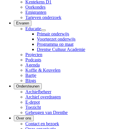
Kentekens D1
Oorkondes
Emigranten
Tarieven onderzoek
Ervaren
Educatie
Primair onderwijs
Voortgezet onderwijs
Programma op maat
Drentse Cultuur Academie
Projecten
Podcasts
Agenda
Koffie & Keuvelen
Bartje
Blogs
Ondersteunen
Archiefbeheer
Archief overdragen
E-depot
Toezicht
Geheugen van Drenthe
Over ons
Contact en bezoek
Onze organisatie