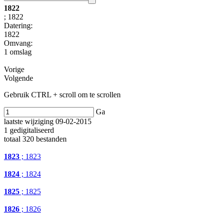
1822
; 1822
Datering
:
1822
Omvang
:
1 omslag
Vorige
Volgende
Gebruik CTRL + scroll om te scrollen
Ga
laatste wijziging 09-02-2015
1 gedigitaliseerd
totaal 320 bestanden
1823
; 1823
1824
; 1824
1825
; 1825
1826
; 1826