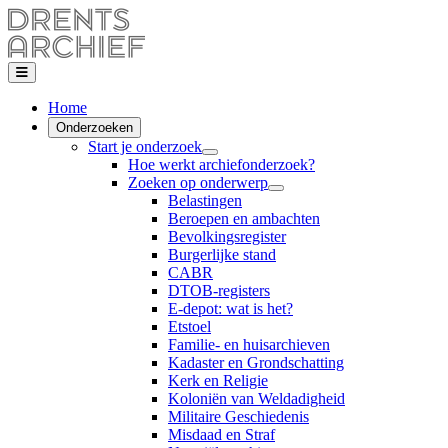
Home
Onderzoeken
Start je onderzoek
Hoe werkt archiefonderzoek?
Zoeken op onderwerp
Belastingen
Beroepen en ambachten
Bevolkingsregister
Burgerlijke stand
CABR
DTOB-registers
E-depot: wat is het?
Etstoel
Familie- en huisarchieven
Kadaster en Grondschatting
Kerk en Religie
Koloniën van Weldadigheid
Militaire Geschiedenis
Misdaad en Straf