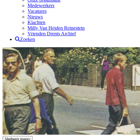
Medewerkers
Vacatures
Nieuws
Klachten
Milly Van Heiden Reinestein
Vrienden Drents Archief
Zoeken
Drents Archief
Verberg menu