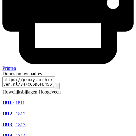
Printen
Duurzaam webadres
Huwelijksbijlagen Hoogeveen
1811
; 1811
1812
; 1812
1813
; 1813
1814
; 1814