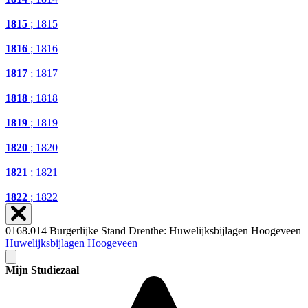
1815
; 1815
1816
; 1816
1817
; 1817
1818
; 1818
1819
; 1819
1820
; 1820
1821
; 1821
1822
; 1822
0168.014 Burgerlijke Stand Drenthe: Huwelijksbijlagen Hoogeveen
Huwelijksbijlagen Hoogeveen
Mijn Studiezaal