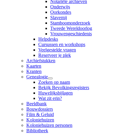
Notariële archieven
Onderwijs
Oorkondes
Slavernij
Stamboomonderzoek
Tweede Wereldoorlog
Vrouwengeschiedenis
Helpdesks
Cursussen en workshops
Veelgestelde vragen
Reserveer je plek
Archiefstukken
Kaarten
Kranten
Genealogie
Zoeken op naam
Bekijk Bevolkingsregisters
Huwelijksbijlagen
Wat zit erin?
Beeldbank
Bouwdossiers
Film & Geluid
Koloniehuizen
Koloniehuizen personen
Bibliotheek