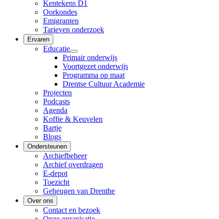
Kentekens D1
Oorkondes
Emigranten
Tarieven onderzoek
Ervaren
Educatie
Primair onderwijs
Voortgezet onderwijs
Programma op maat
Drentse Cultuur Academie
Projecten
Podcasts
Agenda
Koffie & Keuvelen
Bartje
Blogs
Ondersteunen
Archiefbeheer
Archief overdragen
E-depot
Toezicht
Geheugen van Drenthe
Over ons
Contact en bezoek
Onze organisatie