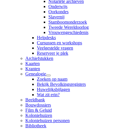
Notariële archieven
Onderwijs
Oorkondes
Slavernij
Stamboomonderzoek
Tweede Wereldoorlog
Vrouwengeschiedenis
Helpdesks
Cursussen en workshops
Veelgestelde vragen
Reserveer je plek
Archiefstukken
Kaarten
Kranten
Genealogie
Zoeken op naam
Bekijk Bevolkingsregisters
Huwelijksbijlagen
Wat zit erin?
Beeldbank
Bouwdossiers
Film & Geluid
Koloniehuizen
Koloniehuizen personen
Bibliotheek