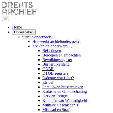
Home
Onderzoeken
Start je onderzoek
Hoe werkt archiefonderzoek?
Zoeken op onderwerp
Belastingen
Beroepen en ambachten
Bevolkingsregister
Burgerlijke stand
CABR
DTOB-registers
E-depot: wat is het?
Etstoel
Familie- en huisarchieven
Kadaster en Grondschatting
Kerk en Religie
Koloniën van Weldadigheid
Militaire Geschiedenis
Misdaad en Straf