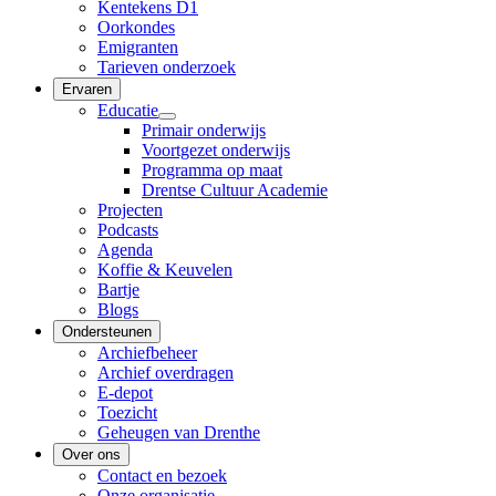
Kentekens D1
Oorkondes
Emigranten
Tarieven onderzoek
Ervaren
Educatie
Primair onderwijs
Voortgezet onderwijs
Programma op maat
Drentse Cultuur Academie
Projecten
Podcasts
Agenda
Koffie & Keuvelen
Bartje
Blogs
Ondersteunen
Archiefbeheer
Archief overdragen
E-depot
Toezicht
Geheugen van Drenthe
Over ons
Contact en bezoek
Onze organisatie