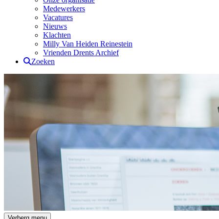
Medewerkers
Vacatures
Nieuws
Klachten
Milly Van Heiden Reinestein
Vrienden Drents Archief
Zoeken
Drents Archief
Verberg menu