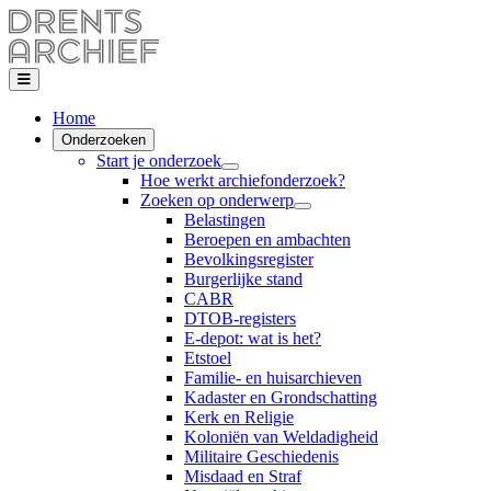
Home
Onderzoeken
Start je onderzoek
Hoe werkt archiefonderzoek?
Zoeken op onderwerp
Belastingen
Beroepen en ambachten
Bevolkingsregister
Burgerlijke stand
CABR
DTOB-registers
E-depot: wat is het?
Etstoel
Familie- en huisarchieven
Kadaster en Grondschatting
Kerk en Religie
Koloniën van Weldadigheid
Militaire Geschiedenis
Misdaad en Straf