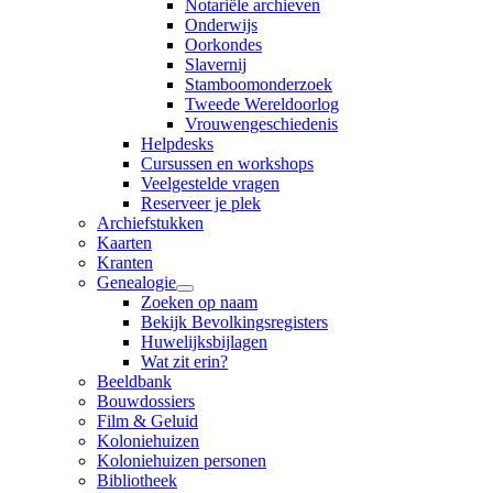
Notariële archieven
Onderwijs
Oorkondes
Slavernij
Stamboomonderzoek
Tweede Wereldoorlog
Vrouwengeschiedenis
Helpdesks
Cursussen en workshops
Veelgestelde vragen
Reserveer je plek
Archiefstukken
Kaarten
Kranten
Genealogie
Zoeken op naam
Bekijk Bevolkingsregisters
Huwelijksbijlagen
Wat zit erin?
Beeldbank
Bouwdossiers
Film & Geluid
Koloniehuizen
Koloniehuizen personen
Bibliotheek