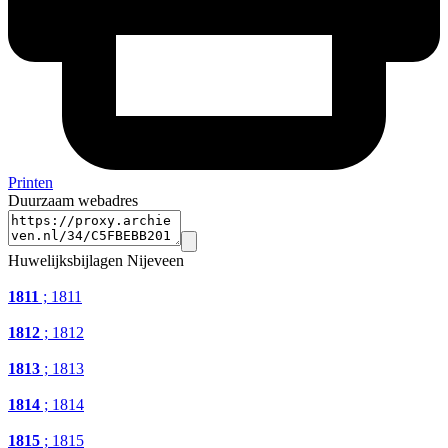
Printen
Duurzaam webadres
Huwelijksbijlagen Nijeveen
1811
; 1811
1812
; 1812
1813
; 1813
1814
; 1814
1815
; 1815