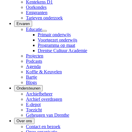
Kentekens D1
Oorkondes
Emigranten
Tarieven onderzoek
Ervaren
Educatie
Primair onderwijs
Voortgezet onderwijs
Programma op maat
Drentse Cultuur Academie
Projecten
Podcasts
Agenda
Koffie & Keuvelen
Bartje
Blogs
Ondersteunen
Archiefbeheer
Archief overdragen
E-depot
Toezicht
Geheugen van Drenthe
Over ons
Contact en bezoek
Onze organisatie