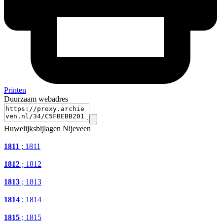
Printen
Duurzaam webadres
Huwelijksbijlagen Nijeveen
1811
; 1811
1812
; 1812
1813
; 1813
1814
; 1814
1815
; 1815