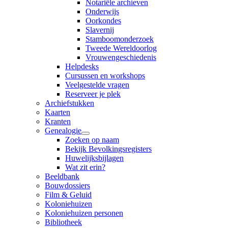
Notariële archieven
Onderwijs
Oorkondes
Slavernij
Stamboomonderzoek
Tweede Wereldoorlog
Vrouwengeschiedenis
Helpdesks
Cursussen en workshops
Veelgestelde vragen
Reserveer je plek
Archiefstukken
Kaarten
Kranten
Genealogie
Zoeken op naam
Bekijk Bevolkingsregisters
Huwelijksbijlagen
Wat zit erin?
Beeldbank
Bouwdossiers
Film & Geluid
Koloniehuizen
Koloniehuizen personen
Bibliotheek