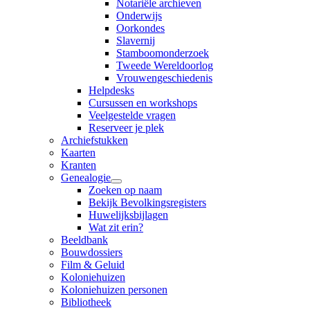
Notariële archieven
Onderwijs
Oorkondes
Slavernij
Stamboomonderzoek
Tweede Wereldoorlog
Vrouwengeschiedenis
Helpdesks
Cursussen en workshops
Veelgestelde vragen
Reserveer je plek
Archiefstukken
Kaarten
Kranten
Genealogie
Zoeken op naam
Bekijk Bevolkingsregisters
Huwelijksbijlagen
Wat zit erin?
Beeldbank
Bouwdossiers
Film & Geluid
Koloniehuizen
Koloniehuizen personen
Bibliotheek