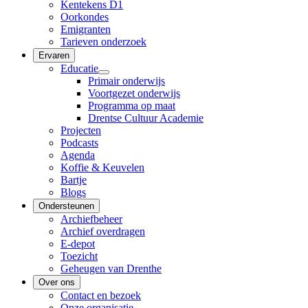
Kentekens D1
Oorkondes
Emigranten
Tarieven onderzoek
Ervaren
Educatie
Primair onderwijs
Voortgezet onderwijs
Programma op maat
Drentse Cultuur Academie
Projecten
Podcasts
Agenda
Koffie & Keuvelen
Bartje
Blogs
Ondersteunen
Archiefbeheer
Archief overdragen
E-depot
Toezicht
Geheugen van Drenthe
Over ons
Contact en bezoek
Onze organisatie