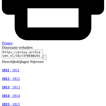
Printen
Duurzaam webadres
Huwelijksbijlagen Nijeveen
1811
; 1811
1812
; 1812
1813
; 1813
1814
; 1814
1815
; 1815