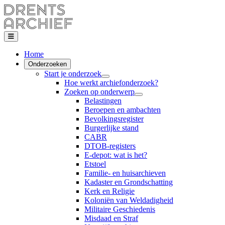
Home
Onderzoeken
Start je onderzoek
Hoe werkt archiefonderzoek?
Zoeken op onderwerp
Belastingen
Beroepen en ambachten
Bevolkingsregister
Burgerlijke stand
CABR
DTOB-registers
E-depot: wat is het?
Etstoel
Familie- en huisarchieven
Kadaster en Grondschatting
Kerk en Religie
Koloniën van Weldadigheid
Militaire Geschiedenis
Misdaad en Straf