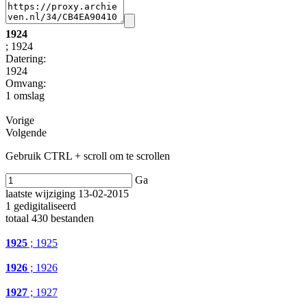
1924
; 1924
Datering
:
1924
Omvang
:
1 omslag
Vorige
Volgende
Gebruik CTRL + scroll om te scrollen
Ga
laatste wijziging 13-02-2015
1 gedigitaliseerd
totaal 430 bestanden
1925
; 1925
1926
; 1926
1927
; 1927