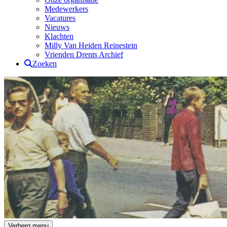
Medewerkers
Vacatures
Nieuws
Klachten
Milly Van Heiden Reinestein
Vrienden Drents Archief
Zoeken
Drents Archief
Verberg menu