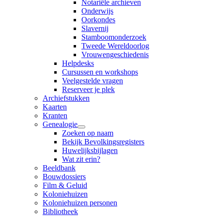
Notariële archieven
Onderwijs
Oorkondes
Slavernij
Stamboomonderzoek
Tweede Wereldoorlog
Vrouwengeschiedenis
Helpdesks
Cursussen en workshops
Veelgestelde vragen
Reserveer je plek
Archiefstukken
Kaarten
Kranten
Genealogie
Zoeken op naam
Bekijk Bevolkingsregisters
Huwelijksbijlagen
Wat zit erin?
Beeldbank
Bouwdossiers
Film & Geluid
Koloniehuizen
Koloniehuizen personen
Bibliotheek