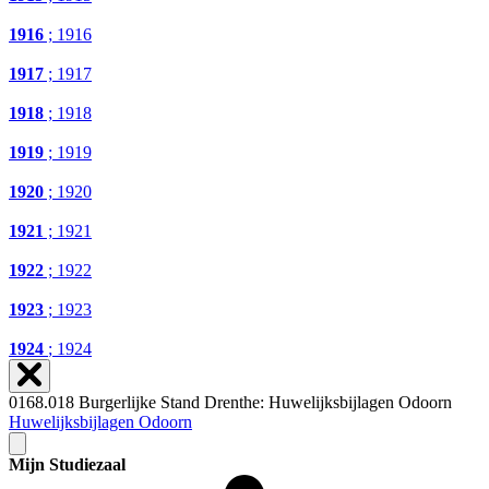
1916
; 1916
1917
; 1917
1918
; 1918
1919
; 1919
1920
; 1920
1921
; 1921
1922
; 1922
1923
; 1923
1924
; 1924
0168.018 Burgerlijke Stand Drenthe: Huwelijksbijlagen Odoorn
Huwelijksbijlagen Odoorn
Mijn Studiezaal