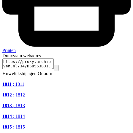
Printen
Duurzaam webadres
Huwelijksbijlagen Odoorn
1811
; 1811
1812
; 1812
1813
; 1813
1814
; 1814
1815
; 1815