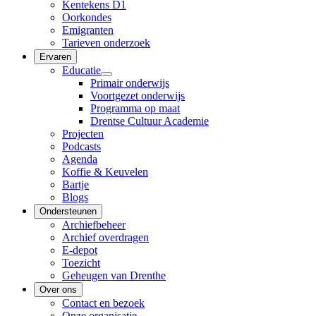
Kentekens D1
Oorkondes
Emigranten
Tarieven onderzoek
Ervaren
Educatie
Primair onderwijs
Voortgezet onderwijs
Programma op maat
Drentse Cultuur Academie
Projecten
Podcasts
Agenda
Koffie & Keuvelen
Bartje
Blogs
Ondersteunen
Archiefbeheer
Archief overdragen
E-depot
Toezicht
Geheugen van Drenthe
Over ons
Contact en bezoek
Onze organisatie