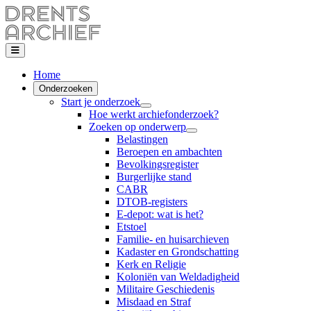
Home
Onderzoeken
Start je onderzoek
Hoe werkt archiefonderzoek?
Zoeken op onderwerp
Belastingen
Beroepen en ambachten
Bevolkingsregister
Burgerlijke stand
CABR
DTOB-registers
E-depot: wat is het?
Etstoel
Familie- en huisarchieven
Kadaster en Grondschatting
Kerk en Religie
Koloniën van Weldadigheid
Militaire Geschiedenis
Misdaad en Straf