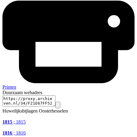
Printen
Duurzaam webadres
Huwelijksbijlagen Oosterhesselen
1815
; 1815
1816
; 1816