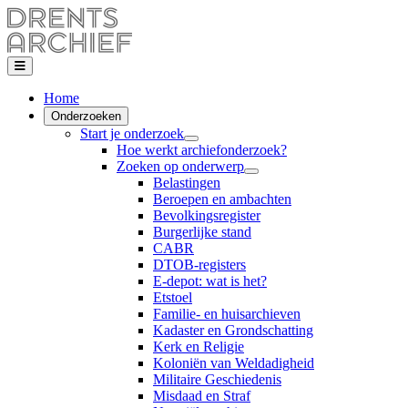
Home
Onderzoeken
Start je onderzoek
Hoe werkt archiefonderzoek?
Zoeken op onderwerp
Belastingen
Beroepen en ambachten
Bevolkingsregister
Burgerlijke stand
CABR
DTOB-registers
E-depot: wat is het?
Etstoel
Familie- en huisarchieven
Kadaster en Grondschatting
Kerk en Religie
Koloniën van Weldadigheid
Militaire Geschiedenis
Misdaad en Straf