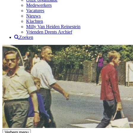
Medewerkers
Vacatures
Nieuws
Klachten
Milly Van Heiden Reinestein
Vrienden Drents Archief
Zoeken
Drents Archief
Verberg menu