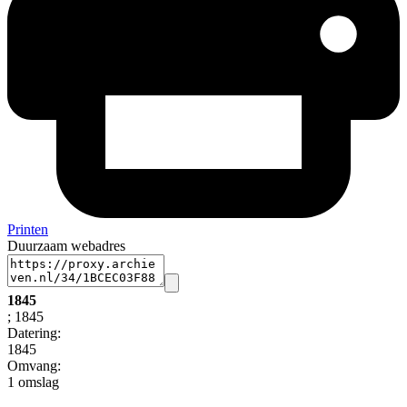
Printen
Duurzaam webadres
1845
; 1845
Datering
:
1845
Omvang
:
1 omslag