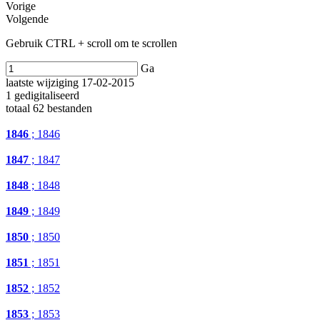
Vorige
Volgende
Gebruik CTRL + scroll om te scrollen
Ga
laatste wijziging 17-02-2015
1 gedigitaliseerd
totaal 62 bestanden
1846
; 1846
1847
; 1847
1848
; 1848
1849
; 1849
1850
; 1850
1851
; 1851
1852
; 1852
1853
; 1853