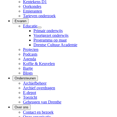
Kentekens D1
Oorkondes
Emigranten
Tarieven onderzoek
Ervaren
Educatie
Primair onderwijs
Voortgezet onderwijs
Programma op maat
Drentse Cultuur Academie
Projecten
Podcasts
Agenda
Koffie & Keuvelen
Bartje
Blogs
Ondersteunen
Archiefbeheer
Archief overdragen
E-depot
Toezicht
Geheugen van Drenthe
Over ons
Contact en bezoek
Onze organisatie