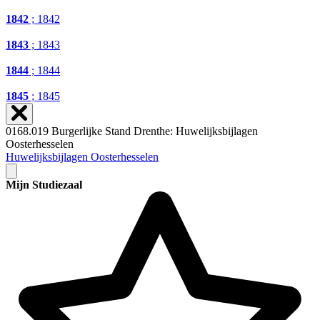
1842
; 1842
1843
; 1843
1844
; 1844
1845
; 1845
0168.019 Burgerlijke Stand Drenthe: Huwelijksbijlagen
Oosterhesselen
Huwelijksbijlagen Oosterhesselen
Mijn Studiezaal