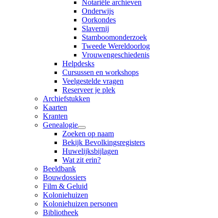
Notariële archieven
Onderwijs
Oorkondes
Slavernij
Stamboomonderzoek
Tweede Wereldoorlog
Vrouwengeschiedenis
Helpdesks
Cursussen en workshops
Veelgestelde vragen
Reserveer je plek
Archiefstukken
Kaarten
Kranten
Genealogie
Zoeken op naam
Bekijk Bevolkingsregisters
Huwelijksbijlagen
Wat zit erin?
Beeldbank
Bouwdossiers
Film & Geluid
Koloniehuizen
Koloniehuizen personen
Bibliotheek