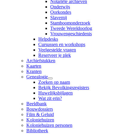
Notariële archieven
Onderwijs
Oorkondes
Slavernij
Stamboomonderzoek
Tweede Wereldoorlog
Vrouwengeschiedenis
Helpdesks
Cursussen en workshops
Veelgestelde vragen
Reserveer je plek
Archiefstukken
Kaarten
Kranten
Genealogie
Zoeken op naam
Bekijk Bevolkingsregisters
Huwelijksbijlagen
Wat zit erin?
Beeldbank
Bouwdossiers
Film & Geluid
Koloniehuizen
Koloniehuizen personen
Bibliotheek