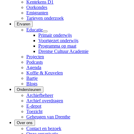
Kentekens D1
Oorkondes
Emigranten
Tarieven onderzoek
Ervaren
Educatie
Primair onderwijs
Voortgezet onderwijs
Programma op maat
Drentse Cultuur Academie
Projecten
Podcasts
Agenda
Koffie & Keuvelen
Bartje
Blogs
Ondersteunen
Archiefbeheer
Archief overdragen
E-depot
Toezicht
Geheugen van Drenthe
Over ons
Contact en bezoek
Onze organisatie