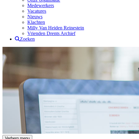
Medewerkers
Vacatures
Nieuws
Klachten
Milly Van Heiden Reinestein
Vrienden Drents Archief
Zoeken
Drents Archief
Verberg menu