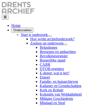
Home
Onderzoeken
Start je onderzoek
Hoe werkt archiefonderzoek?
Zoeken op onderwerp
Belastingen
Beroepen en ambachten
Bevolkingsregister
Burgerlijke stand
CABR
DTOB-registers
E-depot: wat is het?
Etstoel
Familie- en huisarchieven
Kadaster en Grondschatting
Kerk en Religie
Koloniën van Weldadigheid
Militaire Geschiedenis
Misdaad en Straf