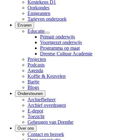
Kentekens D1
Oorkondes
Emigranten
Tarieven onderzoek
Ervaren
Educatie
Primair onderwijs
Voortgezet onderwijs
Programma op maat
Drentse Cultuur Academie
Projecten
Podcasts
Agenda
Koffie & Keuvelen
Bartje
Blogs
Ondersteunen
Archiefbeheer
Archief overdragen
E-depot
Toezicht
Geheugen van Drenthe
Over ons
Contact en bezoek
Onze organisatie