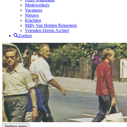
Medewerkers
Vacatures
Nieuws
Klachten
Milly Van Heiden Reinestein
Vrienden Drents Archief
Zoeken
Drents Archief
Verberg menu