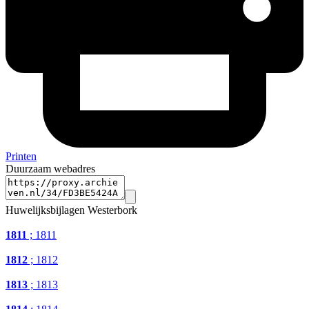
Printen
Duurzaam webadres
Huwelijksbijlagen Westerbork
1811
; 1811
1812
; 1812
1813
; 1813