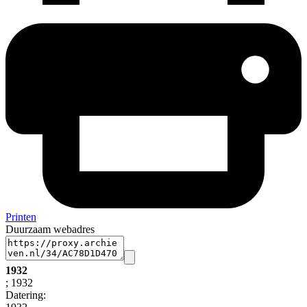
Printen
Duurzaam webadres
1932
; 1932
Datering
: