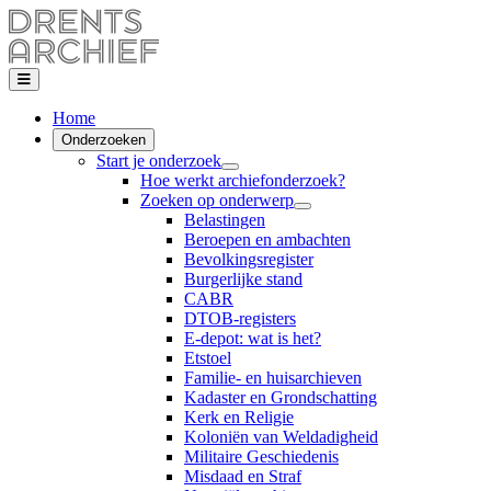
Home
Onderzoeken
Start je onderzoek
Hoe werkt archiefonderzoek?
Zoeken op onderwerp
Belastingen
Beroepen en ambachten
Bevolkingsregister
Burgerlijke stand
CABR
DTOB-registers
E-depot: wat is het?
Etstoel
Familie- en huisarchieven
Kadaster en Grondschatting
Kerk en Religie
Koloniën van Weldadigheid
Militaire Geschiedenis
Misdaad en Straf