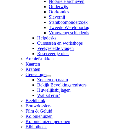
Notariële archieven
Onderwijs
Oorkondes
Slavernij
Stamboomonderzoek
Tweede Wereldoorlog
Vrouwengeschiedenis
Helpdesks
Cursussen en workshops
Veelgestelde vragen
Reserveer je plek
Archiefstukken
Kaarten
Kranten
Genealogie
Zoeken op naam
Bekijk Bevolkingsregisters
Huwelijksbijlagen
Wat zit erin?
Beeldbank
Bouwdossiers
Film & Geluid
Koloniehuizen
Koloniehuizen personen
Bibliotheek