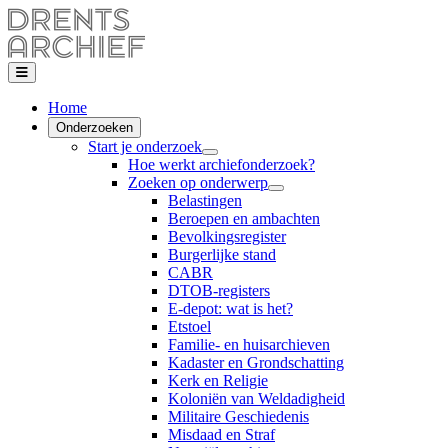
Home
Onderzoeken
Start je onderzoek
Hoe werkt archiefonderzoek?
Zoeken op onderwerp
Belastingen
Beroepen en ambachten
Bevolkingsregister
Burgerlijke stand
CABR
DTOB-registers
E-depot: wat is het?
Etstoel
Familie- en huisarchieven
Kadaster en Grondschatting
Kerk en Religie
Koloniën van Weldadigheid
Militaire Geschiedenis
Misdaad en Straf