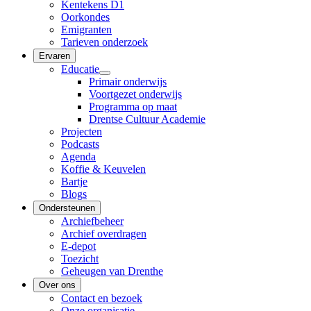
Kentekens D1
Oorkondes
Emigranten
Tarieven onderzoek
Ervaren
Educatie
Primair onderwijs
Voortgezet onderwijs
Programma op maat
Drentse Cultuur Academie
Projecten
Podcasts
Agenda
Koffie & Keuvelen
Bartje
Blogs
Ondersteunen
Archiefbeheer
Archief overdragen
E-depot
Toezicht
Geheugen van Drenthe
Over ons
Contact en bezoek
Onze organisatie