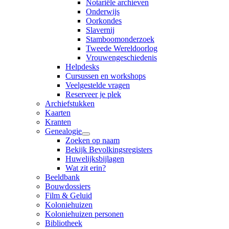
Notariële archieven
Onderwijs
Oorkondes
Slavernij
Stamboomonderzoek
Tweede Wereldoorlog
Vrouwengeschiedenis
Helpdesks
Cursussen en workshops
Veelgestelde vragen
Reserveer je plek
Archiefstukken
Kaarten
Kranten
Genealogie
Zoeken op naam
Bekijk Bevolkingsregisters
Huwelijksbijlagen
Wat zit erin?
Beeldbank
Bouwdossiers
Film & Geluid
Koloniehuizen
Koloniehuizen personen
Bibliotheek