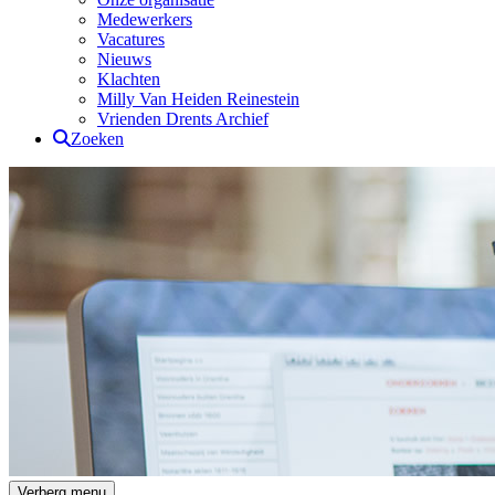
Medewerkers
Vacatures
Nieuws
Klachten
Milly Van Heiden Reinestein
Vrienden Drents Archief
Zoeken
Drents Archief
Verberg menu