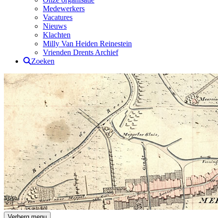
Medewerkers
Vacatures
Nieuws
Klachten
Milly Van Heiden Reinestein
Vrienden Drents Archief
Zoeken
Drents Archief
Verberg menu