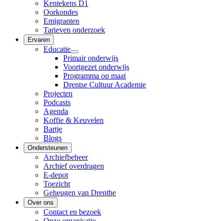
Kentekens D1
Oorkondes
Emigranten
Tarieven onderzoek
Ervaren
Educatie
Primair onderwijs
Voortgezet onderwijs
Programma op maat
Drentse Cultuur Academie
Projecten
Podcasts
Agenda
Koffie & Keuvelen
Bartje
Blogs
Ondersteunen
Archiefbeheer
Archief overdragen
E-depot
Toezicht
Geheugen van Drenthe
Over ons
Contact en bezoek
Onze organisatie