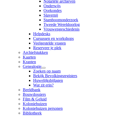
Notariële archieven
Onderwijs
Oorkondes
Slavernij
Stamboomonderzoek
Tweede Wereldoorlog
Vrouwengeschiedenis
Helpdesks
Cursussen en workshops
Veelgestelde vragen
Reserveer je plek
Archiefstukken
Kaarten
Kranten
Genealogie
Zoeken op naam
Bekijk Bevolkingsregisters
Huwelijksbijlagen
Wat zit erin?
Beeldbank
Bouwdossiers
Film & Geluid
Koloniehuizen
Koloniehuizen personen
Bibliotheek