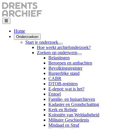
Home
Onderzoeken
Start je onderzoek
Hoe werkt archiefonderzoek?
Zoeken op onderwerp
Belastingen
Beroepen en ambachten
Bevolkingsregister
Burgerlijke stand
CABR
DTOB-registers
E-depot: wat is het?
Etstoel
Familie- en huisarchieven
Kadaster en Grondschatting
Kerk en Religie
Koloniën van Weldadigheid
Militaire Geschiedenis
Misdaad en Straf