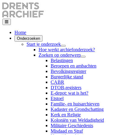
Home
Onderzoeken
Start je onderzoek
Hoe werkt archiefonderzoek?
Zoeken op onderwerp
Belastingen
Beroepen en ambachten
Bevolkingsregister
Burgerlijke stand
CABR
DTOB-registers
E-depot: wat is het?
Etstoel
Familie- en huisarchieven
Kadaster en Grondschatting
Kerk en Religie
Koloniën van Weldadigheid
Militaire Geschiedenis
Misdaad en Straf