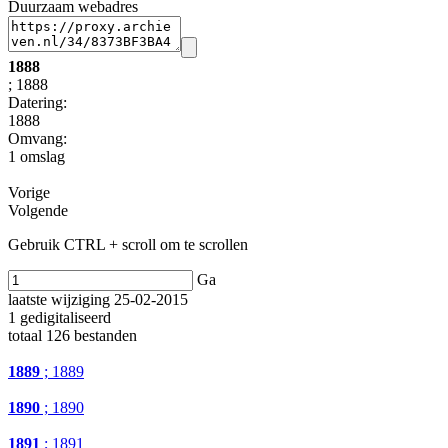
Duurzaam webadres
1888
; 1888
Datering
:
1888
Omvang
:
1 omslag
Vorige
Volgende
Gebruik CTRL + scroll om te scrollen
Ga
laatste wijziging 25-02-2015
1 gedigitaliseerd
totaal 126 bestanden
1889
; 1889
1890
; 1890
1891
; 1891