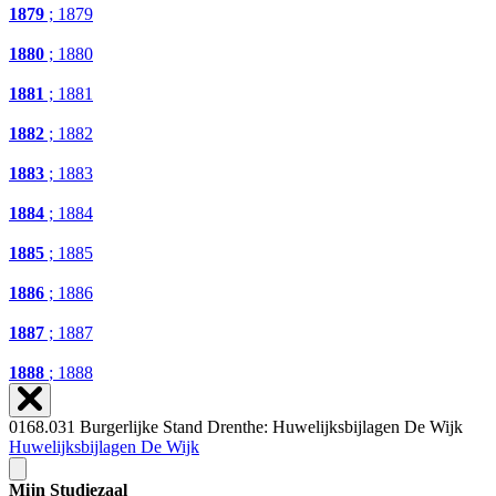
1879
; 1879
1880
; 1880
1881
; 1881
1882
; 1882
1883
; 1883
1884
; 1884
1885
; 1885
1886
; 1886
1887
; 1887
1888
; 1888
0168.031 Burgerlijke Stand Drenthe: Huwelijksbijlagen De Wijk
Huwelijksbijlagen De Wijk
Mijn Studiezaal