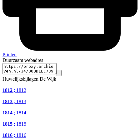
Printen
Duurzaam webadres
Huwelijksbijlagen De Wijk
1812
; 1812
1813
; 1813
1814
; 1814
1815
; 1815
1816
; 1816