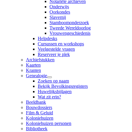
Notariële archieven
Onderwijs
Oorkondes
Slavernij
Stamboomonderzoek
Tweede Wereldoorlog
Vrouwengeschiedenis
Helpdesks
Cursussen en workshops
Veelgestelde vragen
Reserveer je plek
Archiefstukken
Kaarten
Kranten
Genealogie
Zoeken op naam
Bekijk Bevolkingsregisters
Huwelijksbijlagen
Wat zit erin?
Beeldbank
Bouwdossiers
Film & Geluid
Koloniehuizen
Koloniehuizen personen
Bibliotheek