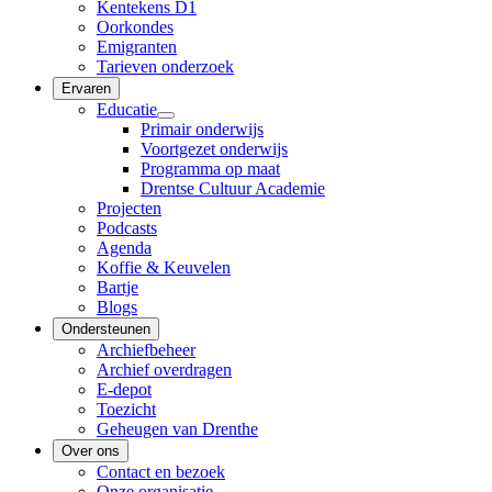
Kentekens D1
Oorkondes
Emigranten
Tarieven onderzoek
Ervaren
Educatie
Primair onderwijs
Voortgezet onderwijs
Programma op maat
Drentse Cultuur Academie
Projecten
Podcasts
Agenda
Koffie & Keuvelen
Bartje
Blogs
Ondersteunen
Archiefbeheer
Archief overdragen
E-depot
Toezicht
Geheugen van Drenthe
Over ons
Contact en bezoek
Onze organisatie