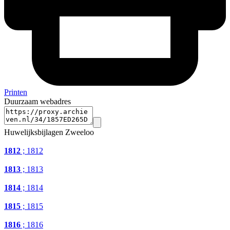
Printen
Duurzaam webadres
Huwelijksbijlagen Zweeloo
1812
; 1812
1813
; 1813
1814
; 1814
1815
; 1815
1816
; 1816