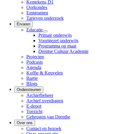
Kentekens D1
Oorkondes
Emigranten
Tarieven onderzoek
Ervaren
Educatie
Primair onderwijs
Voortgezet onderwijs
Programma op maat
Drentse Cultuur Academie
Projecten
Podcasts
Agenda
Koffie & Keuvelen
Bartje
Blogs
Ondersteunen
Archiefbeheer
Archief overdragen
E-depot
Toezicht
Geheugen van Drenthe
Over ons
Contact en bezoek
Onze organisatie