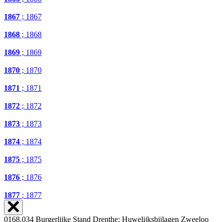
1867
; 1867
1868
; 1868
1869
; 1869
1870
; 1870
1871
; 1871
1872
; 1872
1873
; 1873
1874
; 1874
1875
; 1875
1876
; 1876
1877
; 1877
0168.034 Burgerlijke Stand Drenthe: Huwelijksbijlagen Zweeloo