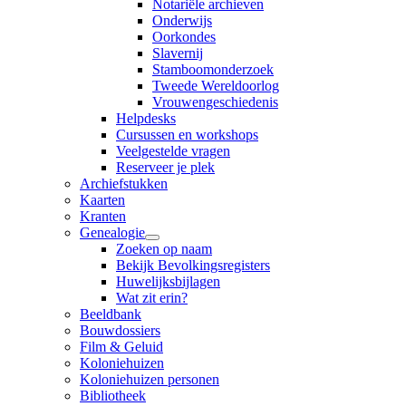
Notariële archieven
Onderwijs
Oorkondes
Slavernij
Stamboomonderzoek
Tweede Wereldoorlog
Vrouwengeschiedenis
Helpdesks
Cursussen en workshops
Veelgestelde vragen
Reserveer je plek
Archiefstukken
Kaarten
Kranten
Genealogie
Zoeken op naam
Bekijk Bevolkingsregisters
Huwelijksbijlagen
Wat zit erin?
Beeldbank
Bouwdossiers
Film & Geluid
Koloniehuizen
Koloniehuizen personen
Bibliotheek