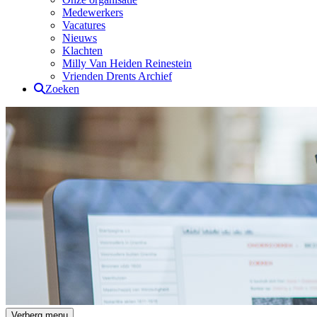
Medewerkers
Vacatures
Nieuws
Klachten
Milly Van Heiden Reinestein
Vrienden Drents Archief
Zoeken
Drents Archief
Verberg menu