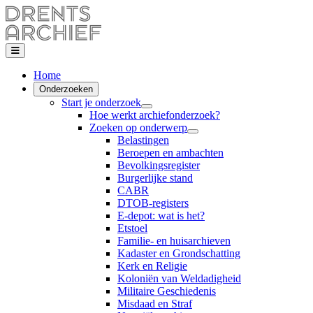
Home
Onderzoeken
Start je onderzoek
Hoe werkt archiefonderzoek?
Zoeken op onderwerp
Belastingen
Beroepen en ambachten
Bevolkingsregister
Burgerlijke stand
CABR
DTOB-registers
E-depot: wat is het?
Etstoel
Familie- en huisarchieven
Kadaster en Grondschatting
Kerk en Religie
Koloniën van Weldadigheid
Militaire Geschiedenis
Misdaad en Straf