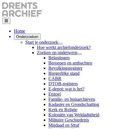
Home
Onderzoeken
Start je onderzoek
Hoe werkt archiefonderzoek?
Zoeken op onderwerp
Belastingen
Beroepen en ambachten
Bevolkingsregister
Burgerlijke stand
CABR
DTOB-registers
E-depot: wat is het?
Etstoel
Familie- en huisarchieven
Kadaster en Grondschatting
Kerk en Religie
Koloniën van Weldadigheid
Militaire Geschiedenis
Misdaad en Straf