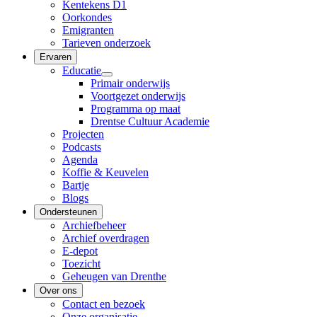
Kentekens D1
Oorkondes
Emigranten
Tarieven onderzoek
Ervaren
Educatie
Primair onderwijs
Voortgezet onderwijs
Programma op maat
Drentse Cultuur Academie
Projecten
Podcasts
Agenda
Koffie & Keuvelen
Bartje
Blogs
Ondersteunen
Archiefbeheer
Archief overdragen
E-depot
Toezicht
Geheugen van Drenthe
Over ons
Contact en bezoek
Onze organisatie