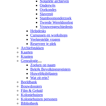
Notariële archieven
Onderwijs
Oorkondes
Slavernij
Stamboomonderzoek
Tweede Wereldoorlog
Vrouwengeschiedenis
Helpdesks
Cursussen en workshops
Veelgestelde vragen
Reserveer je plek
Archiefstukken
Kaarten
Kranten
Genealogie
Zoeken op naam
Bekijk Bevolkingsregisters
Huwelijksbijlagen
Wat zit erin?
Beeldbank
Bouwdossiers
Film & Geluid
Koloniehuizen
Koloniehuizen personen
Bibliotheek