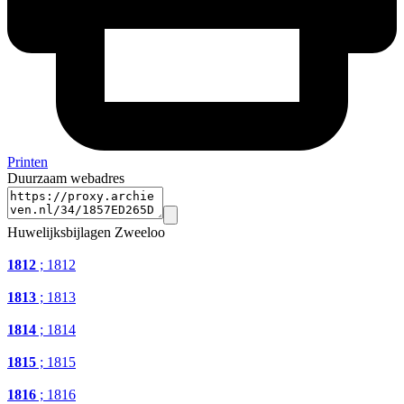
Printen
Duurzaam webadres
Huwelijksbijlagen Zweeloo
1812
; 1812
1813
; 1813
1814
; 1814
1815
; 1815
1816
; 1816