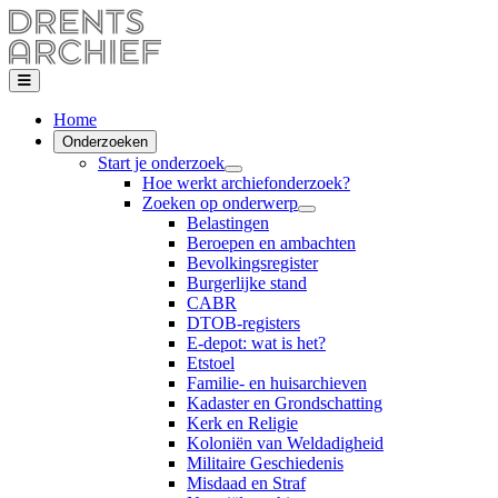
Home
Onderzoeken
Start je onderzoek
Hoe werkt archiefonderzoek?
Zoeken op onderwerp
Belastingen
Beroepen en ambachten
Bevolkingsregister
Burgerlijke stand
CABR
DTOB-registers
E-depot: wat is het?
Etstoel
Familie- en huisarchieven
Kadaster en Grondschatting
Kerk en Religie
Koloniën van Weldadigheid
Militaire Geschiedenis
Misdaad en Straf