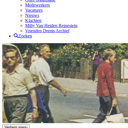
Medewerkers
Vacatures
Nieuws
Klachten
Milly Van Heiden Reinestein
Vrienden Drents Archief
Zoeken
Drents Archief
Verberg menu