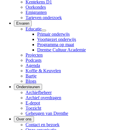
Kentekens D1
Oorkondes
Emigranten
Tarieven onderzoek
Ervaren
Educatie
Primair onderwijs
Voortgezet onderwijs
Programma op maat
Drentse Cultuur Academie
Projecten
Podcasts
Agenda
Koffie & Keuvelen
Bartje
Blogs
Ondersteunen
Archiefbeheer
Archief overdragen
E-depot
Toezicht
Geheugen van Drenthe
Over ons
Contact en bezoek
Onze organisatie