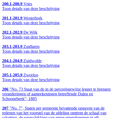
200.1-200.9
Vries
Toon details van deze beschrijving
201.1-201.9
Westerbork
Toon details van deze beschrijving
202.1-202.9
De Wijk
Toon details van deze beschrijving
203.1-203.9
Zuidlaren
Toon details van deze beschrijving
204.1-204.9
Zuidwolde
Toon details van deze beschrijving
205.1-205.9
Zweeloo
Toon details van deze beschrijving
206
"No. 73 Staat van de in de perceelsgewijze legger te brengen
veranderingen of aanteekeningen betreffende Dalen en
Schoonebeek"; 1885
207
"No. 7", Staten per gemeente bevattende opgaven van de
redenen van het voorstel van de afdeling omtrent de schaal van
schatting, de rangschikking van enige eigendommen in elk