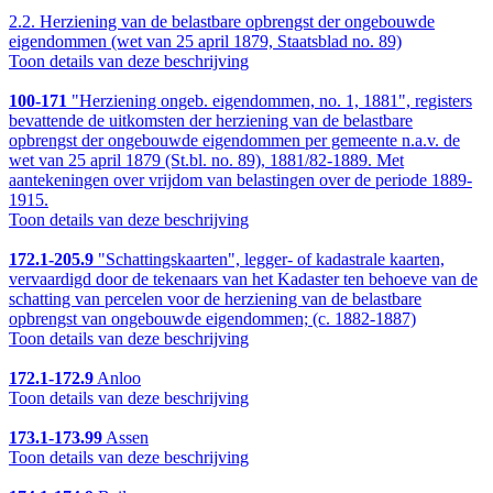
2.2.
Herziening van de belastbare opbrengst der ongebouwde
eigendommen (wet van 25 april 1879, Staatsblad no. 89)
Toon details van deze beschrijving
100-171
"Herziening ongeb. eigendommen, no. 1, 1881", registers
bevattende de uitkomsten der herziening van de belastbare
opbrengst der ongebouwde eigendommen per gemeente n.a.v. de
wet van 25 april 1879 (St.bl. no. 89), 1881/82-1889. Met
aantekeningen over vrijdom van belastingen over de periode 1889-
1915.
Toon details van deze beschrijving
172.1-205.9
"Schattingskaarten", legger- of kadastrale kaarten,
vervaardigd door de tekenaars van het Kadaster ten behoeve van de
schatting van percelen voor de herziening van de belastbare
opbrengst van ongebouwde eigendommen; (c. 1882-1887)
Toon details van deze beschrijving
172.1-172.9
Anloo
Toon details van deze beschrijving
173.1-173.99
Assen
Toon details van deze beschrijving