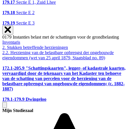
179.17
Sectie E 1, Zuid Lhee
179.18
Sectie E 2
179.19
Sectie E 3
0179 Instanties belast met de schattingen voor de grondbelasting
Inventaris
2. Stukken betreffende herzieningen
2.2. Herziening van de belastbare opbrengst der ongebouwde
eigendommen (wet van 25 april 1879, Staatsblad no. 89)
172.1-205.9
"Schattingskaarten", legger- of kadastrale kaarten,
vervaardigd door de tekenaars van het Kadaster ten behoeve
van de schatting van percelen voor de herziening van de
belastbare opbrengst van ongebouwde eigendommen; (c. 1882-
1887)
179.1-179.9
Dwingeloo
Mijn Studiezaal