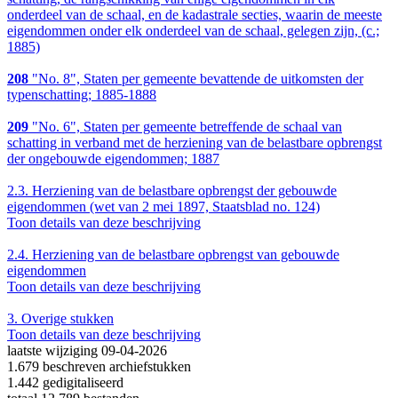
onderdeel van de schaal, en de kadastrale secties, waarin de meeste
eigendommen onder elk onderdeel van de schaal, gelegen zijn, (c.;
1885)
208
"No. 8", Staten per gemeente bevattende de uitkomsten der
typenschatting; 1885-1888
209
"No. 6", Staten per gemeente betreffende de schaal van
schatting in verband met de herziening van de belastbare opbrengst
der ongebouwde eigendommen; 1887
2.3.
Herziening van de belastbare opbrengst der gebouwde
eigendommen (wet van 2 mei 1897, Staatsblad no. 124)
Toon details van deze beschrijving
2.4.
Herziening van de belastbare opbrengst van gebouwde
eigendommen
Toon details van deze beschrijving
3.
Overige stukken
Toon details van deze beschrijving
laatste wijziging 09-04-2026
1.679 beschreven archiefstukken
1.442 gedigitaliseerd