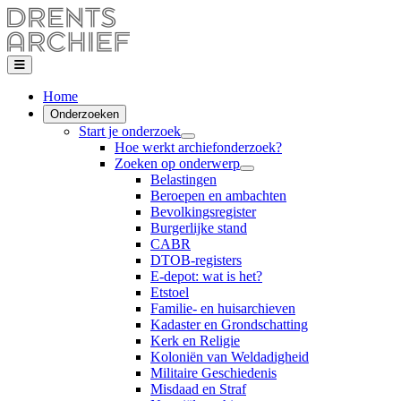
Home
Onderzoeken
Start je onderzoek
Hoe werkt archiefonderzoek?
Zoeken op onderwerp
Belastingen
Beroepen en ambachten
Bevolkingsregister
Burgerlijke stand
CABR
DTOB-registers
E-depot: wat is het?
Etstoel
Familie- en huisarchieven
Kadaster en Grondschatting
Kerk en Religie
Koloniën van Weldadigheid
Militaire Geschiedenis
Misdaad en Straf