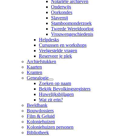
Notariële archieven
Onderwijs
Oorkondes
Slavernij
Stamboomonderzoek
Tweede Wereldoorlog
Vrouwengeschiedenis
Helpdesks
Cursussen en workshops
Veelgestelde vragen
Reserveer je plek
Archiefstukken
Kaarten
Kranten
Genealogie
Zoeken op naam
Bekijk Bevolkingsregisters
Huwelijksbijlagen
Wat zit erin?
Beeldbank
Bouwdossiers
Film & Geluid
Koloniehuizen
Koloniehuizen personen
Bibliotheek