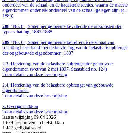
onderdeel van de schaal, en de kadastrale secties, waarin de meeste
eigendommen onder elk onderdeel van de schaal, gelegen zijn, (c.;
1885)
208
"No. 8", Staten per gemeente bevattende de uitkomsten der
typenschatting; 1885-1888
209
"No. 6", Staten per gemeente betreffende de schaal van
schatting in verband met de herziening van de belastbare opbrengst
der ongebouwde eigendommen; 1887
2.3.
Herziening van de belastbare opbrengst der gebouwde
eigendommen (wet van 2 mei 1897, Staatsblad no. 124)
Toon details van deze beschrijving
2.4.
Herziening van de belastbare opbrengst van gebouwde
eigendommen
Toon details van deze beschrijving
3.
Overige stukken
Toon details van deze beschrijving
laatste wijziging 09-04-2026
1.679 beschreven archiefstukken
1.442 gedigitaliseerd