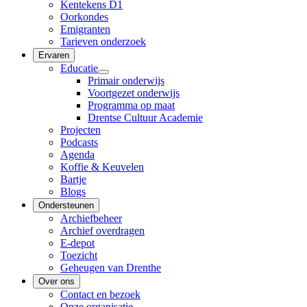
Kentekens D1
Oorkondes
Emigranten
Tarieven onderzoek
Ervaren
Educatie
Primair onderwijs
Voortgezet onderwijs
Programma op maat
Drentse Cultuur Academie
Projecten
Podcasts
Agenda
Koffie & Keuvelen
Bartje
Blogs
Ondersteunen
Archiefbeheer
Archief overdragen
E-depot
Toezicht
Geheugen van Drenthe
Over ons
Contact en bezoek
Onze organisatie