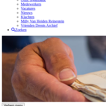
Medewerkers
Vacatures
Nieuws
Klachten
Milly Van Heiden Reinestein
Vrienden Drents Archief
Zoeken
Drents Archief
Verberg menu