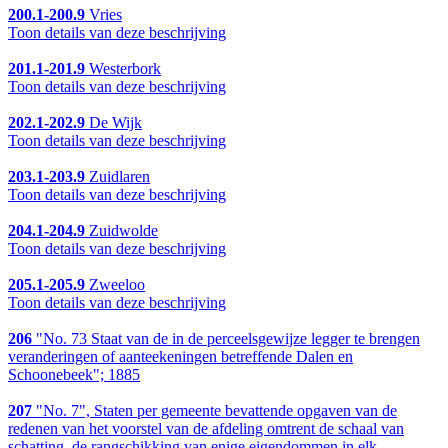
200.1-200.9
Vries
Toon details van deze beschrijving
201.1-201.9
Westerbork
Toon details van deze beschrijving
202.1-202.9
De Wijk
Toon details van deze beschrijving
203.1-203.9
Zuidlaren
Toon details van deze beschrijving
204.1-204.9
Zuidwolde
Toon details van deze beschrijving
205.1-205.9
Zweeloo
Toon details van deze beschrijving
206
"No. 73 Staat van de in de perceelsgewijze legger te brengen
veranderingen of aanteekeningen betreffende Dalen en
Schoonebeek"; 1885
207
"No. 7", Staten per gemeente bevattende opgaven van de
redenen van het voorstel van de afdeling omtrent de schaal van
schatting, de rangschikking van enige eigendommen in elk