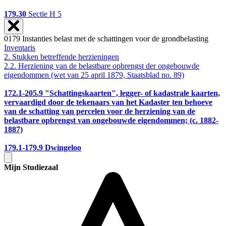
179.30
Sectie H 5
0179 Instanties belast met de schattingen voor de grondbelasting
Inventaris
2. Stukken betreffende herzieningen
2.2. Herziening van de belastbare opbrengst der ongebouwde
eigendommen (wet van 25 april 1879, Staatsblad no. 89)
172.1-205.9
"Schattingskaarten", legger- of kadastrale kaarten,
vervaardigd door de tekenaars van het Kadaster ten behoeve
van de schatting van percelen voor de herziening van de
belastbare opbrengst van ongebouwde eigendommen; (c. 1882-
1887)
179.1-179.9
Dwingeloo
Mijn Studiezaal