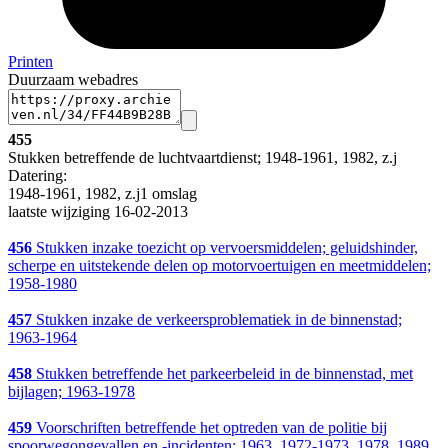
Printen
Duurzaam webadres
455
Stukken betreffende de luchtvaartdienst; 1948-1961, 1982, z.j
Datering
:
1948-1961, 1982, z.j1 omslag
laatste wijziging 16-02-2013
456
Stukken inzake toezicht op vervoersmiddelen; geluidshinder,
scherpe en uitstekende delen op motorvoertuigen en meetmiddelen;
1958-1980
457
Stukken inzake de verkeersproblematiek in de binnenstad;
1963-1964
458
Stukken betreffende het parkeerbeleid in de binnenstad, met
bijlagen; 1963-1978
459
Voorschriften betreffende het optreden van de politie bij
spoorwegongevallen en -incidenten; 1963, 1972-1973, 1978, 1989