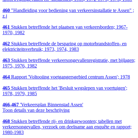
460
"Handleiding voor bediening van verkeersinstallatie te Assen" ;
z.j
461
Stukken betreffende het plaatsen van verkeersborden; 1967-
1970, 1982
462
Stukken betreffende de besparing op motorbrandstoffen- en
elektriciteitsverbruik; 1973, 1974, 1983
463
Stukken betreffende verkeersongevallenregistratie, met bijlagen;
1975, 1976, 1982
464
Rapport 'Voltooiing voetgangersgebied centrum Assen'; 1978
465
Stukken betreffende het 'Besluit wegslepen van voertuigen';
1978, 1979, 1985
466-467
'Verkeersplan Binnenstad Assen'
Toon details van deze beschrijving
468
Stukken betreffende rij- en drinkgewoonten; tabellen met
verkeersongevallen, verzoek om deelname aan enquête en rapport;
1980-1983