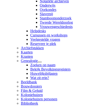
Notariële archieven
Onderwijs
Oorkondes
Slavernij
Stamboomonderzoek
Tweede Wereldoorlog
Vrouwengeschiedenis
Helpdesks
Cursussen en workshops
Veelgestelde vragen
Reserveer je plek
Archiefstukken
Kaarten
Kranten
Genealogie
Zoeken op naam
Bekijk Bevolkingsregisters
Huwelijksbijlagen
Wat zit erin?
Beeldbank
Bouwdossiers
Film & Geluid
Koloniehuizen
Koloniehuizen personen
Bibliotheek