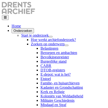
Home
Onderzoeken
Start je onderzoek
Hoe werkt archiefonderzoek?
Zoeken op onderwerp
Belastingen
Beroepen en ambachten
Bevolkingsregister
Burgerlijke stand
CABR
DTOB-registers
E-depot: wat is het?
Etstoel
Familie- en huisarchieven
Kadaster en Grondschatting
Kerk en Religie
Koloniën van Weldadigheid
Militaire Geschiedenis
Misdaad en Straf