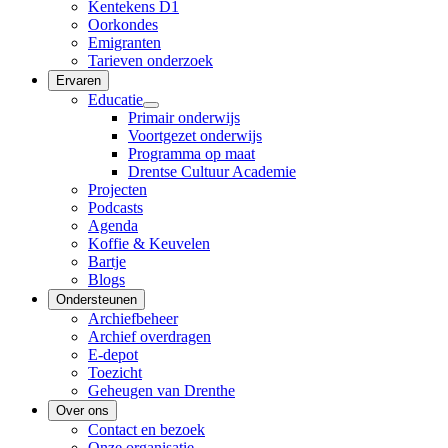
Kentekens D1
Oorkondes
Emigranten
Tarieven onderzoek
Ervaren
Educatie
Primair onderwijs
Voortgezet onderwijs
Programma op maat
Drentse Cultuur Academie
Projecten
Podcasts
Agenda
Koffie & Keuvelen
Bartje
Blogs
Ondersteunen
Archiefbeheer
Archief overdragen
E-depot
Toezicht
Geheugen van Drenthe
Over ons
Contact en bezoek
Onze organisatie