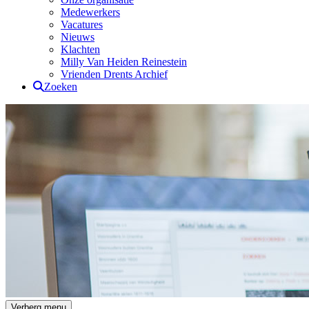
Medewerkers
Vacatures
Nieuws
Klachten
Milly Van Heiden Reinestein
Vrienden Drents Archief
Zoeken
Drents Archief
Verberg menu