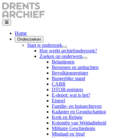
Home
Onderzoeken
Start je onderzoek
Hoe werkt archiefonderzoek?
Zoeken op onderwerp
Belastingen
Beroepen en ambachten
Bevolkingsregister
Burgerlijke stand
CABR
DTOB-registers
E-depot: wat is het?
Etstoel
Familie- en huisarchieven
Kadaster en Grondschatting
Kerk en Religie
Koloniën van Weldadigheid
Militaire Geschiedenis
Misdaad en Straf