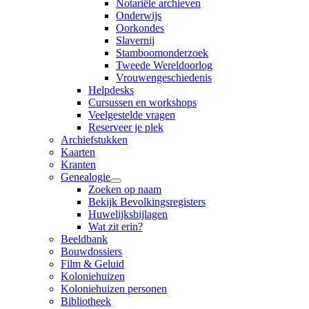
Notariële archieven
Onderwijs
Oorkondes
Slavernij
Stamboomonderzoek
Tweede Wereldoorlog
Vrouwengeschiedenis
Helpdesks
Cursussen en workshops
Veelgestelde vragen
Reserveer je plek
Archiefstukken
Kaarten
Kranten
Genealogie
Zoeken op naam
Bekijk Bevolkingsregisters
Huwelijksbijlagen
Wat zit erin?
Beeldbank
Bouwdossiers
Film & Geluid
Koloniehuizen
Koloniehuizen personen
Bibliotheek