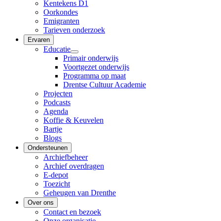
Kentekens D1
Oorkondes
Emigranten
Tarieven onderzoek
Ervaren
Educatie
Primair onderwijs
Voortgezet onderwijs
Programma op maat
Drentse Cultuur Academie
Projecten
Podcasts
Agenda
Koffie & Keuvelen
Bartje
Blogs
Ondersteunen
Archiefbeheer
Archief overdragen
E-depot
Toezicht
Geheugen van Drenthe
Over ons
Contact en bezoek
Onze organisatie