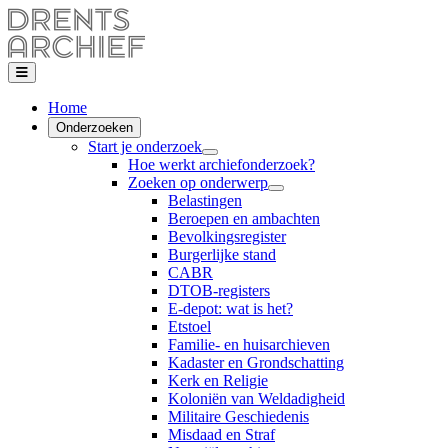
Home
Onderzoeken
Start je onderzoek
Hoe werkt archiefonderzoek?
Zoeken op onderwerp
Belastingen
Beroepen en ambachten
Bevolkingsregister
Burgerlijke stand
CABR
DTOB-registers
E-depot: wat is het?
Etstoel
Familie- en huisarchieven
Kadaster en Grondschatting
Kerk en Religie
Koloniën van Weldadigheid
Militaire Geschiedenis
Misdaad en Straf