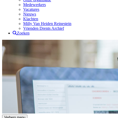
Medewerkers
Vacatures
Nieuws
Klachten
Milly Van Heiden Reinestein
Vrienden Drents Archief
Zoeken
Drents Archief
Verberg menu