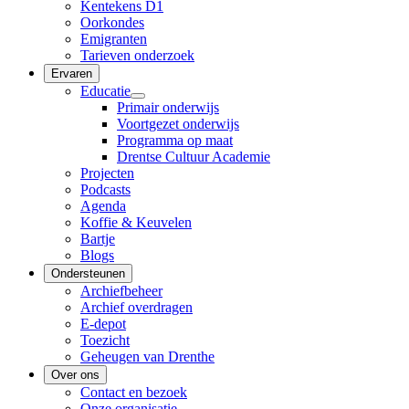
Kentekens D1
Oorkondes
Emigranten
Tarieven onderzoek
Ervaren
Educatie
Primair onderwijs
Voortgezet onderwijs
Programma op maat
Drentse Cultuur Academie
Projecten
Podcasts
Agenda
Koffie & Keuvelen
Bartje
Blogs
Ondersteunen
Archiefbeheer
Archief overdragen
E-depot
Toezicht
Geheugen van Drenthe
Over ons
Contact en bezoek
Onze organisatie