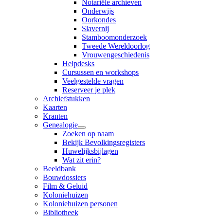
Notariële archieven
Onderwijs
Oorkondes
Slavernij
Stamboomonderzoek
Tweede Wereldoorlog
Vrouwengeschiedenis
Helpdesks
Cursussen en workshops
Veelgestelde vragen
Reserveer je plek
Archiefstukken
Kaarten
Kranten
Genealogie
Zoeken op naam
Bekijk Bevolkingsregisters
Huwelijksbijlagen
Wat zit erin?
Beeldbank
Bouwdossiers
Film & Geluid
Koloniehuizen
Koloniehuizen personen
Bibliotheek