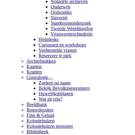
Notariële archieven
Onderwijs
Oorkondes
Slavernij
Stamboomonderzoek
Tweede Wereldoorlog
Vrouwengeschiedenis
Helpdesks
Cursussen en workshops
Veelgestelde vragen
Reserveer je plek
Archiefstukken
Kaarten
Kranten
Genealogie
Zoeken op naam
Bekijk Bevolkingsregisters
Huwelijksbijlagen
Wat zit erin?
Beeldbank
Bouwdossiers
Film & Geluid
Koloniehuizen
Koloniehuizen personen
Bibliotheek