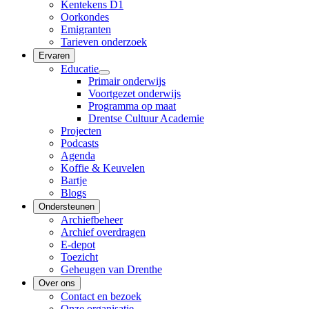
Kentekens D1
Oorkondes
Emigranten
Tarieven onderzoek
Ervaren
Educatie
Primair onderwijs
Voortgezet onderwijs
Programma op maat
Drentse Cultuur Academie
Projecten
Podcasts
Agenda
Koffie & Keuvelen
Bartje
Blogs
Ondersteunen
Archiefbeheer
Archief overdragen
E-depot
Toezicht
Geheugen van Drenthe
Over ons
Contact en bezoek
Onze organisatie