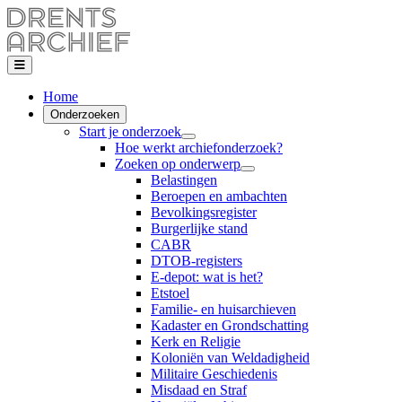
Home
Onderzoeken
Start je onderzoek
Hoe werkt archiefonderzoek?
Zoeken op onderwerp
Belastingen
Beroepen en ambachten
Bevolkingsregister
Burgerlijke stand
CABR
DTOB-registers
E-depot: wat is het?
Etstoel
Familie- en huisarchieven
Kadaster en Grondschatting
Kerk en Religie
Koloniën van Weldadigheid
Militaire Geschiedenis
Misdaad en Straf