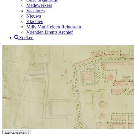
Medewerkers
Vacatures
Nieuws
Klachten
Milly Van Heiden Reinestein
Vrienden Drents Archief
Zoeken
Drents Archief
Verberg menu