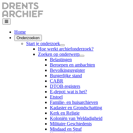
Home
Onderzoeken
Start je onderzoek
Hoe werkt archiefonderzoek?
Zoeken op onderwerp
Belastingen
Beroepen en ambachten
Bevolkingsregister
Burgerlijke stand
CABR
DTOB-registers
E-depot: wat is het?
Etstoel
Familie- en huisarchieven
Kadaster en Grondschatting
Kerk en Religie
Koloniën van Weldadigheid
Militaire Geschiedenis
Misdaad en Straf