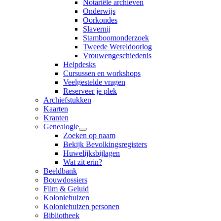
Notariële archieven
Onderwijs
Oorkondes
Slavernij
Stamboomonderzoek
Tweede Wereldoorlog
Vrouwengeschiedenis
Helpdesks
Cursussen en workshops
Veelgestelde vragen
Reserveer je plek
Archiefstukken
Kaarten
Kranten
Genealogie
Zoeken op naam
Bekijk Bevolkingsregisters
Huwelijksbijlagen
Wat zit erin?
Beeldbank
Bouwdossiers
Film & Geluid
Koloniehuizen
Koloniehuizen personen
Bibliotheek