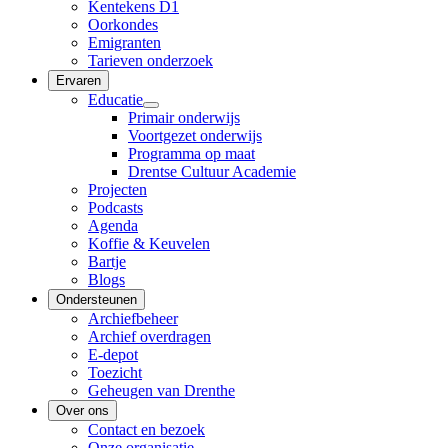
Kentekens D1
Oorkondes
Emigranten
Tarieven onderzoek
Ervaren
Educatie
Primair onderwijs
Voortgezet onderwijs
Programma op maat
Drentse Cultuur Academie
Projecten
Podcasts
Agenda
Koffie & Keuvelen
Bartje
Blogs
Ondersteunen
Archiefbeheer
Archief overdragen
E-depot
Toezicht
Geheugen van Drenthe
Over ons
Contact en bezoek
Onze organisatie