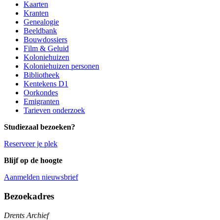
Kaarten
Kranten
Genealogie
Beeldbank
Bouwdossiers
Film & Geluid
Koloniehuizen
Koloniehuizen personen
Bibliotheek
Kentekens D1
Oorkondes
Emigranten
Tarieven onderzoek
Studiezaal bezoeken?
Reserveer je plek
Blijf op de hoogte
Aanmelden nieuwsbrief
Algemene informatie
Bezoekadres
Drents Archief