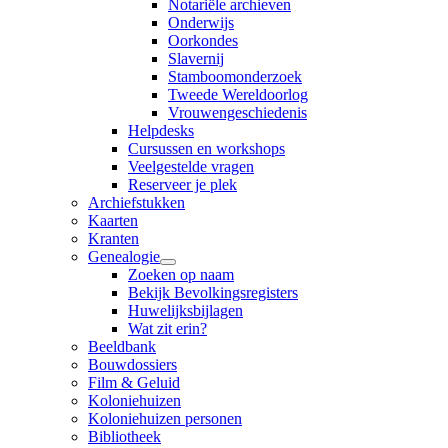
Notariële archieven
Onderwijs
Oorkondes
Slavernij
Stamboomonderzoek
Tweede Wereldoorlog
Vrouwengeschiedenis
Helpdesks
Cursussen en workshops
Veelgestelde vragen
Reserveer je plek
Archiefstukken
Kaarten
Kranten
Genealogie
Zoeken op naam
Bekijk Bevolkingsregisters
Huwelijksbijlagen
Wat zit erin?
Beeldbank
Bouwdossiers
Film & Geluid
Koloniehuizen
Koloniehuizen personen
Bibliotheek