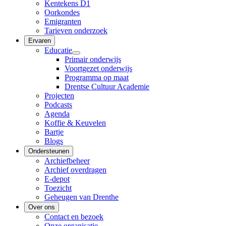
Kentekens D1
Oorkondes
Emigranten
Tarieven onderzoek
Ervaren
Educatie
Primair onderwijs
Voortgezet onderwijs
Programma op maat
Drentse Cultuur Academie
Projecten
Podcasts
Agenda
Koffie & Keuvelen
Bartje
Blogs
Ondersteunen
Archiefbeheer
Archief overdragen
E-depot
Toezicht
Geheugen van Drenthe
Over ons
Contact en bezoek
Onze organisatie