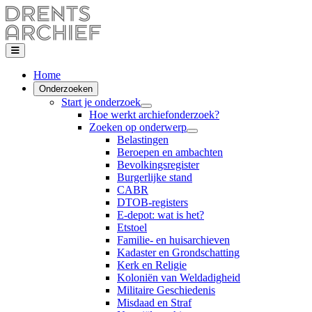
Home
Onderzoeken
Start je onderzoek
Hoe werkt archiefonderzoek?
Zoeken op onderwerp
Belastingen
Beroepen en ambachten
Bevolkingsregister
Burgerlijke stand
CABR
DTOB-registers
E-depot: wat is het?
Etstoel
Familie- en huisarchieven
Kadaster en Grondschatting
Kerk en Religie
Koloniën van Weldadigheid
Militaire Geschiedenis
Misdaad en Straf