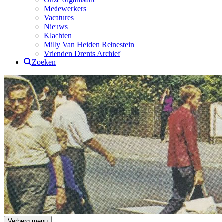
Medewerkers
Vacatures
Nieuws
Klachten
Milly Van Heiden Reinestein
Vrienden Drents Archief
Zoeken
Drents Archief
Verberg menu