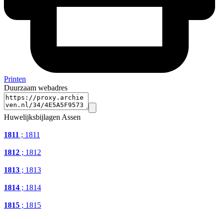
Printen
Duurzaam webadres
Huwelijksbijlagen Assen
1811
; 1811
1812
; 1812
1813
; 1813
1814
; 1814
1815
; 1815