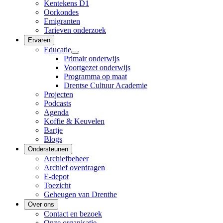
Kentekens D1
Oorkondes
Emigranten
Tarieven onderzoek
Ervaren
Educatie
Primair onderwijs
Voortgezet onderwijs
Programma op maat
Drentse Cultuur Academie
Projecten
Podcasts
Agenda
Koffie & Keuvelen
Bartje
Blogs
Ondersteunen
Archiefbeheer
Archief overdragen
E-depot
Toezicht
Geheugen van Drenthe
Over ons
Contact en bezoek
Onze organisatie