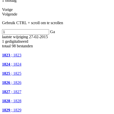
1 omslag
Vorige
Volgende
Gebruik CTRL + scroll om te scrollen
Ga
laatste wijziging 27-02-2015
1 gedigitaliseerd
totaal 98 bestanden
1823
; 1823
1824
; 1824
1825
; 1825
1826
; 1826
1827
; 1827
1828
; 1828
1829
; 1829