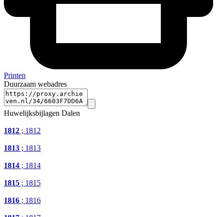
Printen
Duurzaam webadres
Huwelijksbijlagen Dalen
1812
; 1812
1813
; 1813
1814
; 1814
1815
; 1815
1816
; 1816