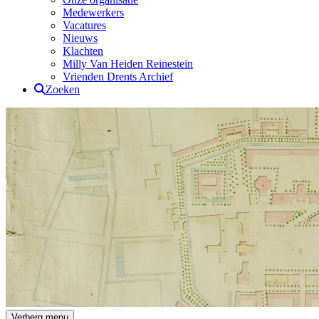
Medewerkers
Vacatures
Nieuws
Klachten
Milly Van Heiden Reinestein
Vrienden Drents Archief
Zoeken
Drents Archief
Verberg menu