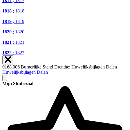
1817
; 1817
1818
; 1818
1819
; 1819
1820
; 1820
1821
; 1821
1822
; 1822
0168.006 Burgerlijke Stand Drenthe: Huwelijksbijlagen Dalen
Huwelijksbijlagen Dalen
Mijn Studiezaal