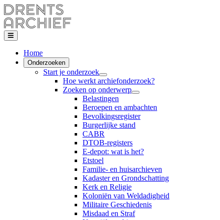
Home
Onderzoeken
Start je onderzoek
Hoe werkt archiefonderzoek?
Zoeken op onderwerp
Belastingen
Beroepen en ambachten
Bevolkingsregister
Burgerlijke stand
CABR
DTOB-registers
E-depot: wat is het?
Etstoel
Familie- en huisarchieven
Kadaster en Grondschatting
Kerk en Religie
Koloniën van Weldadigheid
Militaire Geschiedenis
Misdaad en Straf