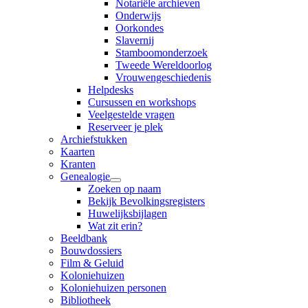
Notariële archieven
Onderwijs
Oorkondes
Slavernij
Stamboomonderzoek
Tweede Wereldoorlog
Vrouwengeschiedenis
Helpdesks
Cursussen en workshops
Veelgestelde vragen
Reserveer je plek
Archiefstukken
Kaarten
Kranten
Genealogie
Zoeken op naam
Bekijk Bevolkingsregisters
Huwelijksbijlagen
Wat zit erin?
Beeldbank
Bouwdossiers
Film & Geluid
Koloniehuizen
Koloniehuizen personen
Bibliotheek