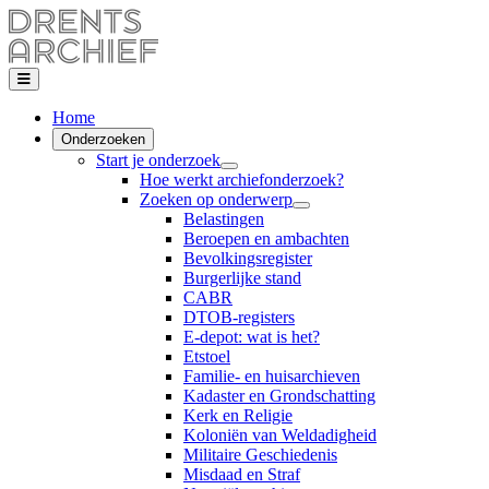
Home
Onderzoeken
Start je onderzoek
Hoe werkt archiefonderzoek?
Zoeken op onderwerp
Belastingen
Beroepen en ambachten
Bevolkingsregister
Burgerlijke stand
CABR
DTOB-registers
E-depot: wat is het?
Etstoel
Familie- en huisarchieven
Kadaster en Grondschatting
Kerk en Religie
Koloniën van Weldadigheid
Militaire Geschiedenis
Misdaad en Straf