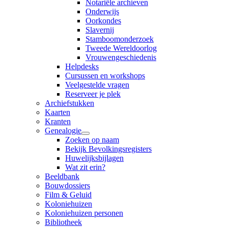
Notariële archieven
Onderwijs
Oorkondes
Slavernij
Stamboomonderzoek
Tweede Wereldoorlog
Vrouwengeschiedenis
Helpdesks
Cursussen en workshops
Veelgestelde vragen
Reserveer je plek
Archiefstukken
Kaarten
Kranten
Genealogie
Zoeken op naam
Bekijk Bevolkingsregisters
Huwelijksbijlagen
Wat zit erin?
Beeldbank
Bouwdossiers
Film & Geluid
Koloniehuizen
Koloniehuizen personen
Bibliotheek