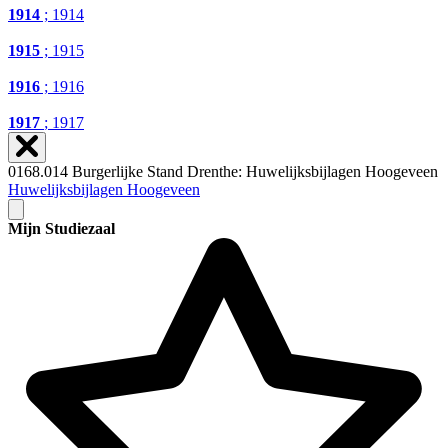
1914
; 1914
1915
; 1915
1916
; 1916
1917
; 1917
0168.014 Burgerlijke Stand Drenthe: Huwelijksbijlagen Hoogeveen
Huwelijksbijlagen Hoogeveen
Mijn Studiezaal