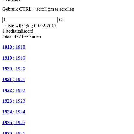
Gebruik CTRL + scroll om te scrollen
Ga
laatste wijziging 09-02-2015
1 gedigitaliseerd
totaal 477 bestanden
1918
; 1918
1919
; 1919
1920
; 1920
1921
; 1921
1922
; 1922
1923
; 1923
1924
; 1924
1925
; 1925
1926
; 1926