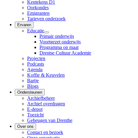
Kentekens D1
Oorkondes
Emigranten
Tarieven onderzoek
Ervaren
Educatie
Primair onderwijs
Voortgezet onderwijs
Programma op maat
Drentse Cultuur Academie
Projecten
Podcasts
Agenda
Koffie & Keuvelen
Bartje
Blogs
Ondersteunen
Archiefbeheer
Archief overdragen
E-depot
Toezicht
Geheugen van Drenthe
Over ons
Contact en bezoek
Onze organisatie