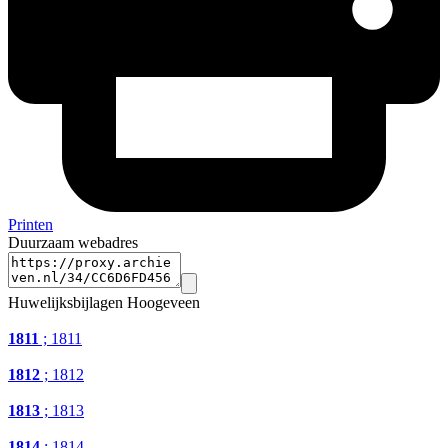
Printen
Duurzaam webadres
Huwelijksbijlagen Hoogeveen
1811
; 1811
1812
; 1812
1813
; 1813
1814
; 1814