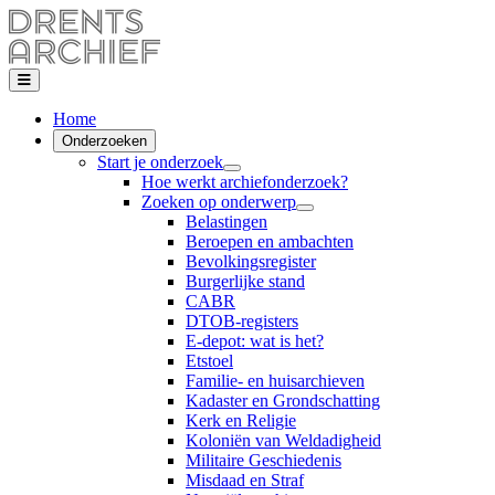
Home
Onderzoeken
Start je onderzoek
Hoe werkt archiefonderzoek?
Zoeken op onderwerp
Belastingen
Beroepen en ambachten
Bevolkingsregister
Burgerlijke stand
CABR
DTOB-registers
E-depot: wat is het?
Etstoel
Familie- en huisarchieven
Kadaster en Grondschatting
Kerk en Religie
Koloniën van Weldadigheid
Militaire Geschiedenis
Misdaad en Straf