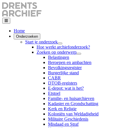
Home
Onderzoeken
Start je onderzoek
Hoe werkt archiefonderzoek?
Zoeken op onderwerp
Belastingen
Beroepen en ambachten
Bevolkingsregister
Burgerlijke stand
CABR
DTOB-registers
E-depot: wat is het?
Etstoel
Familie- en huisarchieven
Kadaster en Grondschatting
Kerk en Religie
Koloniën van Weldadigheid
Militaire Geschiedenis
Misdaad en Straf