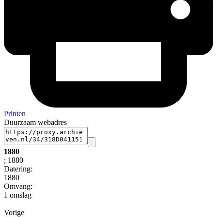
Printen
Duurzaam webadres
1880
; 1880
Datering
:
1880
Omvang
:
1 omslag
Vorige