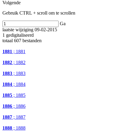
Volgende
Gebruik CTRL + scroll om te scrollen
Ga
laatste wijziging 09-02-2015
1 gedigitaliseerd
totaal 607 bestanden
1881
; 1881
1882
; 1882
1883
; 1883
1884
; 1884
1885
; 1885
1886
; 1886
1887
; 1887
1888
; 1888