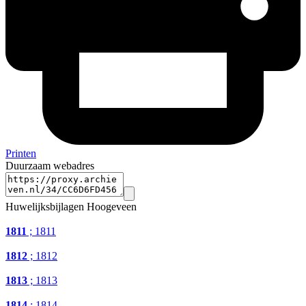
Printen
Duurzaam webadres
Huwelijksbijlagen Hoogeveen
1811
; 1811
1812
; 1812
1813
; 1813
1814
; 1814