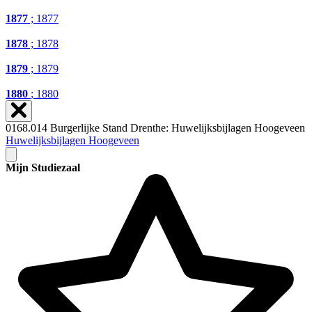
1877
; 1877
1878
; 1878
1879
; 1879
1880
; 1880
0168.014 Burgerlijke Stand Drenthe: Huwelijksbijlagen Hoogeveen
Huwelijksbijlagen Hoogeveen
Mijn Studiezaal