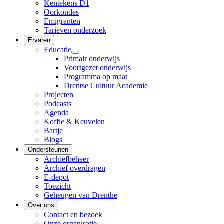
Kentekens D1
Oorkondes
Emigranten
Tarieven onderzoek
Ervaren
Educatie
Primair onderwijs
Voortgezet onderwijs
Programma op maat
Drentse Cultuur Academie
Projecten
Podcasts
Agenda
Koffie & Keuvelen
Bartje
Blogs
Ondersteunen
Archiefbeheer
Archief overdragen
E-depot
Toezicht
Geheugen van Drenthe
Over ons
Contact en bezoek
Onze organisatie