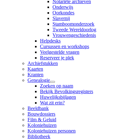
Notariële archieven
Onderwijs
Oorkondes
Slavernij
Stamboomonderzoek
Tweede Wereldoorlog
Vrouwengeschiedenis
Helpdesks
Cursussen en workshops
Veelgestelde vragen
Reserveer je plek
Archiefstukken
Kaarten
Kranten
Genealogie
Zoeken op naam
Bekijk Bevolkingsregisters
Huwelijksbijlagen
Wat zit erin?
Beeldbank
Bouwdossiers
Film & Geluid
Koloniehuizen
Koloniehuizen personen
Bibliotheek