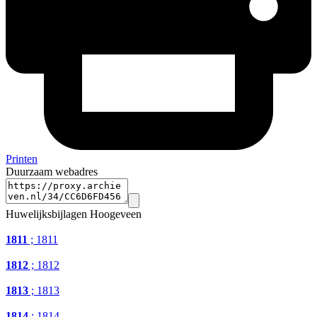
Printen
Duurzaam webadres
Huwelijksbijlagen Hoogeveen
1811
; 1811
1812
; 1812
1813
; 1813
1814
; 1814