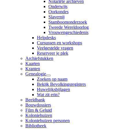
Notariële archieven
Onderwijs
Oorkondes
Slavernij
Stamboomonderzoek
Tweede Wereldoorlog
Vrouwengeschiedenis
Helpdesks
Cursussen en workshops
Veelgestelde vragen
Reserveer je plek
Archiefstukken
Kaarten
Kranten
Genealogie
Zoeken op naam
Bekijk Bevolkingsregisters
Huwelijksbijlagen
Wat zit erin?
Beeldbank
Bouwdossiers
Film & Geluid
Koloniehuizen
Koloniehuizen personen
Bibliotheek