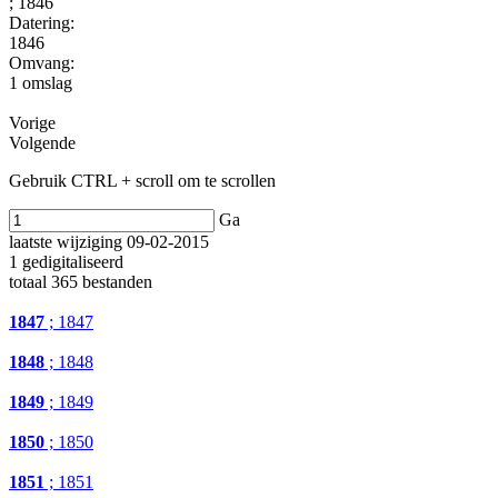
; 1846
Datering
:
1846
Omvang
:
1 omslag
Vorige
Volgende
Gebruik CTRL + scroll om te scrollen
Ga
laatste wijziging 09-02-2015
1 gedigitaliseerd
totaal 365 bestanden
1847
; 1847
1848
; 1848
1849
; 1849
1850
; 1850
1851
; 1851