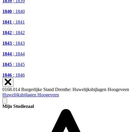
1839
; 1839
1840
; 1840
1841
; 1841
1842
; 1842
1843
; 1843
1844
; 1844
1845
; 1845
1846
; 1846
0168.014 Burgerlijke Stand Drenthe: Huwelijksbijlagen Hoogeveen
Huwelijksbijlagen Hoogeveen
Mijn Studiezaal