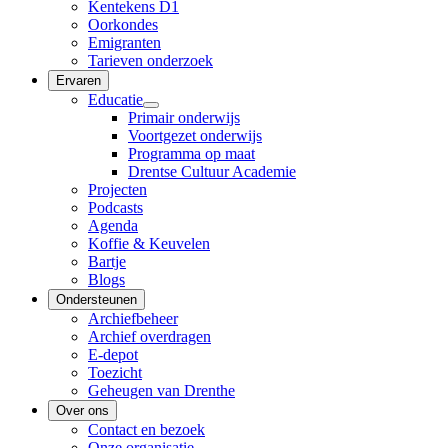
Kentekens D1
Oorkondes
Emigranten
Tarieven onderzoek
Ervaren
Educatie
Primair onderwijs
Voortgezet onderwijs
Programma op maat
Drentse Cultuur Academie
Projecten
Podcasts
Agenda
Koffie & Keuvelen
Bartje
Blogs
Ondersteunen
Archiefbeheer
Archief overdragen
E-depot
Toezicht
Geheugen van Drenthe
Over ons
Contact en bezoek
Onze organisatie