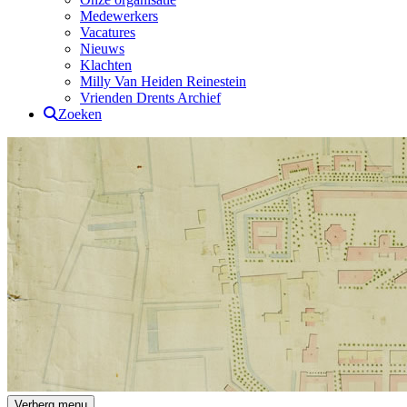
Medewerkers
Vacatures
Nieuws
Klachten
Milly Van Heiden Reinestein
Vrienden Drents Archief
Zoeken
Drents Archief
Verberg menu