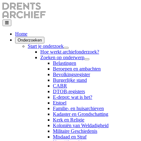
Home
Onderzoeken
Start je onderzoek
Hoe werkt archiefonderzoek?
Zoeken op onderwerp
Belastingen
Beroepen en ambachten
Bevolkingsregister
Burgerlijke stand
CABR
DTOB-registers
E-depot: wat is het?
Etstoel
Familie- en huisarchieven
Kadaster en Grondschatting
Kerk en Religie
Koloniën van Weldadigheid
Militaire Geschiedenis
Misdaad en Straf