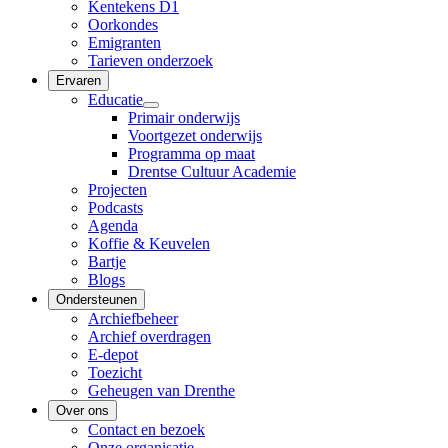
Kentekens D1
Oorkondes
Emigranten
Tarieven onderzoek
Ervaren
Educatie
Primair onderwijs
Voortgezet onderwijs
Programma op maat
Drentse Cultuur Academie
Projecten
Podcasts
Agenda
Koffie & Keuvelen
Bartje
Blogs
Ondersteunen
Archiefbeheer
Archief overdragen
E-depot
Toezicht
Geheugen van Drenthe
Over ons
Contact en bezoek
Onze organisatie