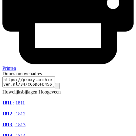
Printen
Duurzaam webadres
Huwelijksbijlagen Hoogeveen
1811
; 1811
1812
; 1812
1813
; 1813
1814
; 1814