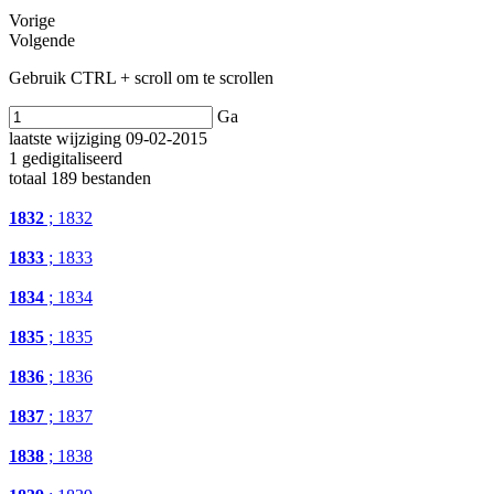
Vorige
Volgende
Gebruik CTRL + scroll om te scrollen
Ga
laatste wijziging 09-02-2015
1 gedigitaliseerd
totaal 189 bestanden
1832
; 1832
1833
; 1833
1834
; 1834
1835
; 1835
1836
; 1836
1837
; 1837
1838
; 1838