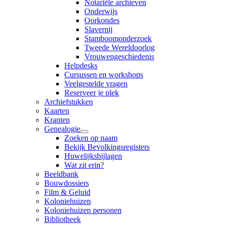
Notariële archieven
Onderwijs
Oorkondes
Slavernij
Stamboomonderzoek
Tweede Wereldoorlog
Vrouwengeschiedenis
Helpdesks
Cursussen en workshops
Veelgestelde vragen
Reserveer je plek
Archiefstukken
Kaarten
Kranten
Genealogie
Zoeken op naam
Bekijk Bevolkingsregisters
Huwelijksbijlagen
Wat zit erin?
Beeldbank
Bouwdossiers
Film & Geluid
Koloniehuizen
Koloniehuizen personen
Bibliotheek