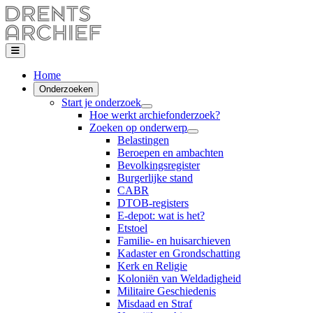
Home
Onderzoeken
Start je onderzoek
Hoe werkt archiefonderzoek?
Zoeken op onderwerp
Belastingen
Beroepen en ambachten
Bevolkingsregister
Burgerlijke stand
CABR
DTOB-registers
E-depot: wat is het?
Etstoel
Familie- en huisarchieven
Kadaster en Grondschatting
Kerk en Religie
Koloniën van Weldadigheid
Militaire Geschiedenis
Misdaad en Straf