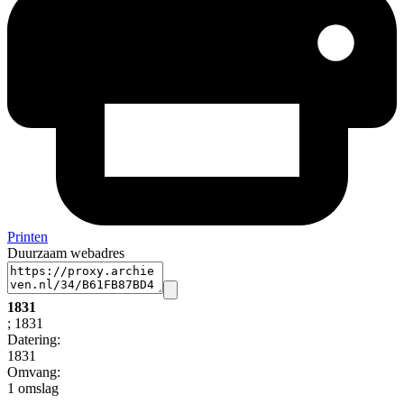
Printen
Duurzaam webadres
1831
; 1831
Datering
:
1831
Omvang
:
1 omslag