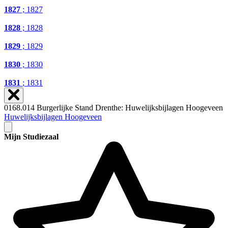
1827
; 1827
1828
; 1828
1829
; 1829
1830
; 1830
1831
; 1831
0168.014 Burgerlijke Stand Drenthe: Huwelijksbijlagen Hoogeveen
Huwelijksbijlagen Hoogeveen
Mijn Studiezaal