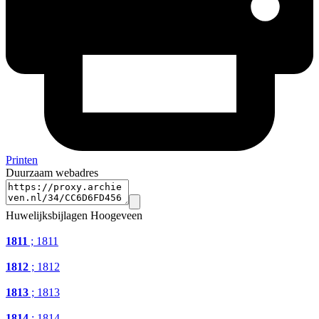
Printen
Duurzaam webadres
Huwelijksbijlagen Hoogeveen
1811
; 1811
1812
; 1812
1813
; 1813
1814
; 1814