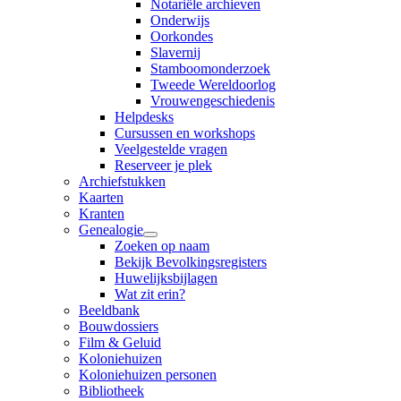
Notariële archieven
Onderwijs
Oorkondes
Slavernij
Stamboomonderzoek
Tweede Wereldoorlog
Vrouwengeschiedenis
Helpdesks
Cursussen en workshops
Veelgestelde vragen
Reserveer je plek
Archiefstukken
Kaarten
Kranten
Genealogie
Zoeken op naam
Bekijk Bevolkingsregisters
Huwelijksbijlagen
Wat zit erin?
Beeldbank
Bouwdossiers
Film & Geluid
Koloniehuizen
Koloniehuizen personen
Bibliotheek