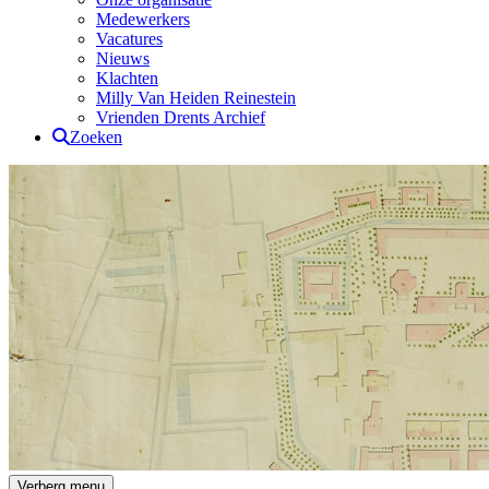
Medewerkers
Vacatures
Nieuws
Klachten
Milly Van Heiden Reinestein
Vrienden Drents Archief
Zoeken
Drents Archief
Verberg menu