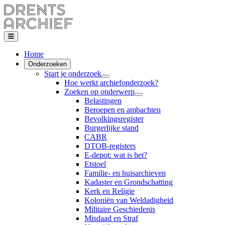
Home
Onderzoeken
Start je onderzoek
Hoe werkt archiefonderzoek?
Zoeken op onderwerp
Belastingen
Beroepen en ambachten
Bevolkingsregister
Burgerlijke stand
CABR
DTOB-registers
E-depot: wat is het?
Etstoel
Familie- en huisarchieven
Kadaster en Grondschatting
Kerk en Religie
Koloniën van Weldadigheid
Militaire Geschiedenis
Misdaad en Straf