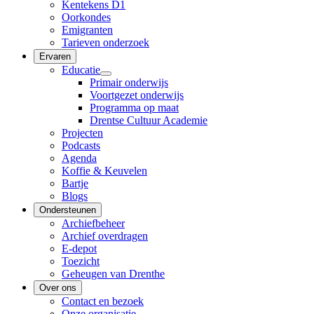
Kentekens D1
Oorkondes
Emigranten
Tarieven onderzoek
Ervaren
Educatie
Primair onderwijs
Voortgezet onderwijs
Programma op maat
Drentse Cultuur Academie
Projecten
Podcasts
Agenda
Koffie & Keuvelen
Bartje
Blogs
Ondersteunen
Archiefbeheer
Archief overdragen
E-depot
Toezicht
Geheugen van Drenthe
Over ons
Contact en bezoek
Onze organisatie