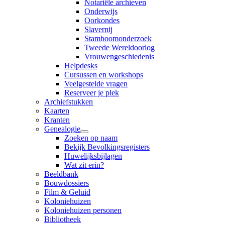
Notariële archieven
Onderwijs
Oorkondes
Slavernij
Stamboomonderzoek
Tweede Wereldoorlog
Vrouwengeschiedenis
Helpdesks
Cursussen en workshops
Veelgestelde vragen
Reserveer je plek
Archiefstukken
Kaarten
Kranten
Genealogie
Zoeken op naam
Bekijk Bevolkingsregisters
Huwelijksbijlagen
Wat zit erin?
Beeldbank
Bouwdossiers
Film & Geluid
Koloniehuizen
Koloniehuizen personen
Bibliotheek