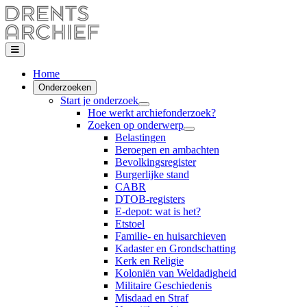
Home
Onderzoeken
Start je onderzoek
Hoe werkt archiefonderzoek?
Zoeken op onderwerp
Belastingen
Beroepen en ambachten
Bevolkingsregister
Burgerlijke stand
CABR
DTOB-registers
E-depot: wat is het?
Etstoel
Familie- en huisarchieven
Kadaster en Grondschatting
Kerk en Religie
Koloniën van Weldadigheid
Militaire Geschiedenis
Misdaad en Straf