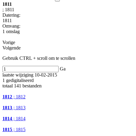
1811
; 1811
Datering
:
1811
Omvang
:
1 omslag
Vorige
Volgende
Gebruik CTRL + scroll om te scrollen
Ga
laatste wijziging 10-02-2015
1 gedigitaliseerd
totaal 141 bestanden
1812
; 1812
1813
; 1813
1814
; 1814
1815
; 1815