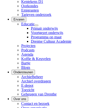
Kentekens D1
Oorkondes
Emigranten
Tarieven onderzoek
Ervaren
Educatie
Primair onderwijs
Voortgezet onderwijs
Programma op maat
Drentse Cultuur Academie
Projecten
Podcasts
Agenda
Koffie & Keuvelen
Bartje
Blogs
Ondersteunen
Archiefbeheer
Archief overdragen
E-depot
Toezicht
Geheugen van Drenthe
Over ons
Contact en bezoek
Onze organisatie