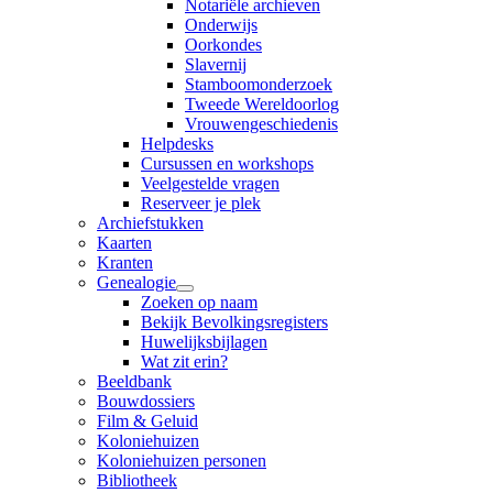
Notariële archieven
Onderwijs
Oorkondes
Slavernij
Stamboomonderzoek
Tweede Wereldoorlog
Vrouwengeschiedenis
Helpdesks
Cursussen en workshops
Veelgestelde vragen
Reserveer je plek
Archiefstukken
Kaarten
Kranten
Genealogie
Zoeken op naam
Bekijk Bevolkingsregisters
Huwelijksbijlagen
Wat zit erin?
Beeldbank
Bouwdossiers
Film & Geluid
Koloniehuizen
Koloniehuizen personen
Bibliotheek