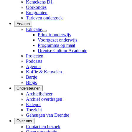
Kentekens D1
Oorkondes
Emigranten
Tarieven onderzoek
Ervaren
Educatie
Primair onderwijs
Voortgezet onderwijs
Programma op maat
Drentse Cultuur Academie
Projecten
Podcasts
Agenda
Koffie & Keuvelen
Bartje
Blogs
Ondersteunen
Archiefbeheer
Archief overdragen
E-depot
Toezicht
Geheugen van Drenthe
Over ons
Contact en bezoek
Onze organisatie