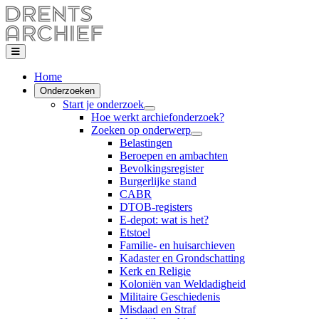
Home
Onderzoeken
Start je onderzoek
Hoe werkt archiefonderzoek?
Zoeken op onderwerp
Belastingen
Beroepen en ambachten
Bevolkingsregister
Burgerlijke stand
CABR
DTOB-registers
E-depot: wat is het?
Etstoel
Familie- en huisarchieven
Kadaster en Grondschatting
Kerk en Religie
Koloniën van Weldadigheid
Militaire Geschiedenis
Misdaad en Straf