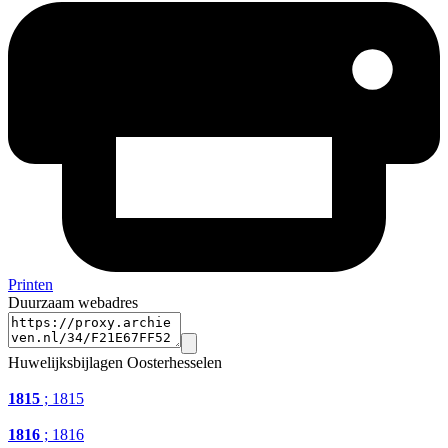
Printen
Duurzaam webadres
Huwelijksbijlagen Oosterhesselen
1815
; 1815
1816
; 1816