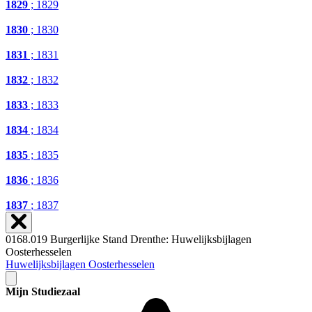
1829
; 1829
1830
; 1830
1831
; 1831
1832
; 1832
1833
; 1833
1834
; 1834
1835
; 1835
1836
; 1836
1837
; 1837
0168.019 Burgerlijke Stand Drenthe: Huwelijksbijlagen
Oosterhesselen
Huwelijksbijlagen Oosterhesselen
Mijn Studiezaal